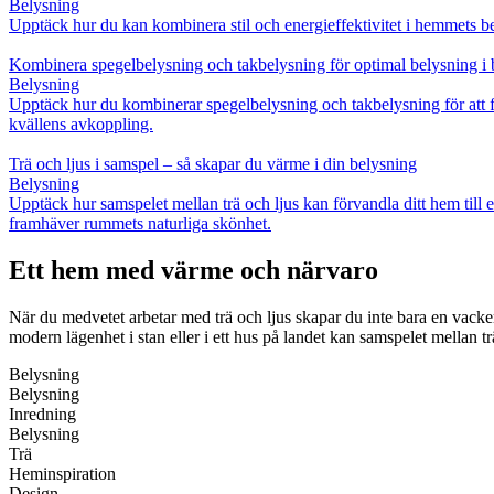
Belysning
Upptäck hur du kan kombinera stil och energieffektivitet i hemmets b
Kombinera spegelbelysning och takbelysning för optimal belysning 
Belysning
Upptäck hur du kombinerar spegelbelysning och takbelysning för att få
kvällens avkoppling.
Trä och ljus i samspel – så skapar du värme i din belysning
Belysning
Upptäck hur samspelet mellan trä och ljus kan förvandla ditt hem till 
framhäver rummets naturliga skönhet.
Ett hem med värme och närvaro
När du medvetet arbetar med trä och ljus skapar du inte bara en vacker
modern lägenhet i stan eller i ett hus på landet kan samspelet mellan tr
Belysning
Belysning
Inredning
Belysning
Trä
Heminspiration
Design