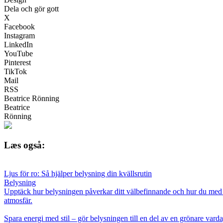
Dela och gör gott
X
Facebook
Instagram
LinkedIn
YouTube
Pinterest
TikTok
Mail
RSS
Beatrice Rönning
Beatrice
Rönning
Læs også:
Ljus för ro: Så hjälper belysning din kvällsrutin
Belysning
Upptäck hur belysningen påverkar ditt välbefinnande och hur du med enk
atmosfär.
Spara energi med stil – gör belysningen till en del av en grönare vard