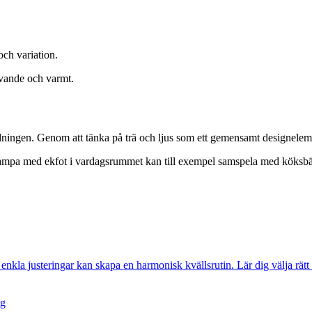
 och variation.
levande och varmt.
nredningen. Genom att tänka på trä och ljus som ett gemensamt designe
n lampa med ekfot i vardagsrummet kan till exempel samspela med köksb
la justeringar kan skapa en harmonisk kvällsrutin. Lär dig välja rätt lj
ag