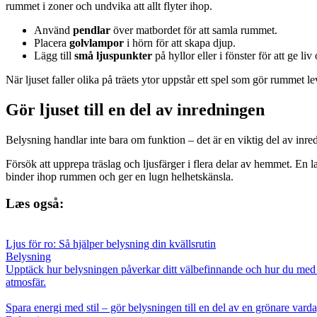
rummet i zoner och undvika att allt flyter ihop.
Använd
pendlar
över matbordet för att samla rummet.
Placera
golvlampor
i hörn för att skapa djup.
Lägg till
små ljuspunkter
på hyllor eller i fönster för att ge liv
När ljuset faller olika på träets ytor uppstår ett spel som gör rummet 
Gör ljuset till en del av inredningen
Belysning handlar inte bara om funktion – det är en viktig del av i
Försök att upprepa träslag och ljusfärger i flera delar av hemmet. E
binder ihop rummen och ger en lugn helhetskänsla.
Læs også:
Ljus för ro: Så hjälper belysning din kvällsrutin
Belysning
Upptäck hur belysningen påverkar ditt välbefinnande och hur du med enk
atmosfär.
Spara energi med stil – gör belysningen till en del av en grönare vard