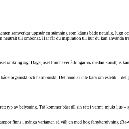
lementen samverkar uppstår en stämning som känns både naturlig, lugn o
 neutralt till ombonat. Här får du inspiration till hur du kan använda tr
uset omkring sig. Dagsljuset framhäver ådringarna, medan konstljus kan l
.
 både organiskt och harmoniskt. Det handlar inte bara om estetik – det 
lja rätt typ av belysning. Trä kommer bäst till sin rätt i varmt, mjukt lj
ED-lampor finns i många varianter, så välj en med hög färgåtergivning (Ra