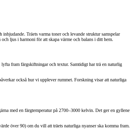
ch inbjudande. Träets varma toner och levande struktur samspelar
ä och ljus i harmoni för att skapa värme och balans i ditt hem.
yfta fram färgskiftningar och textur. Samtidigt har trä en naturlig
påverkar också hur vi upplever rummet. Forskning visar att naturliga
us – gärna med en färgtemperatur på 2700–3000 kelvin. Det ger en gyllene
-värde över 90) om du vill att träets naturliga nyanser ska komma fram.