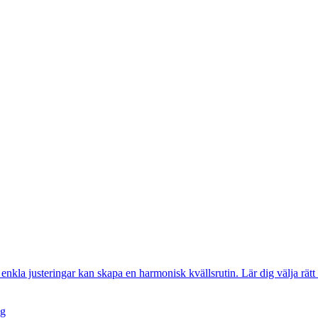
la justeringar kan skapa en harmonisk kvällsrutin. Lär dig välja rätt lj
ag