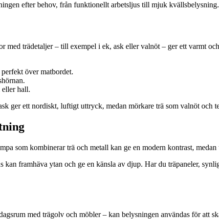
ingen efter behov, från funktionellt arbetsljus till mjuk kvällsbelysning.
r med trädetaljer – till exempel i ek, ask eller valnöt – ger ett varmt oc
r perfekt över matbordet.
äshörnan.
ller hall.
 ask ger ett nordiskt, luftigt uttryck, medan mörkare trä som valnöt och te
tning
lampa som kombinerar trä och metall kan ge en modern kontrast, medan tr
jus kan framhäva ytan och ge en känsla av djup. Har du träpaneler, synlig
vardagsrum med trägolv och möbler – kan belysningen användas för att sk