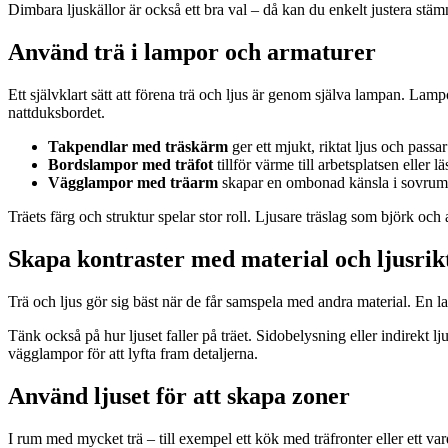
Dimbara ljuskällor är också ett bra val – då kan du enkelt justera stämn
Använd trä i lampor och armaturer
Ett självklart sätt att förena trä och ljus är genom själva lampan. Lampo
nattduksbordet.
Takpendlar med träskärm
ger ett mjukt, riktat ljus och passa
Bordslampor med träfot
tillför värme till arbetsplatsen eller l
Vägglampor med träarm
skapar en ombonad känsla i sovrum e
Träets färg och struktur spelar stor roll. Ljusare träslag som björk och
Skapa kontraster med material och ljusrik
Trä och ljus gör sig bäst när de får samspela med andra material. En 
Tänk också på hur ljuset faller på träet. Sidobelysning eller indirekt l
vägglampor för att lyfta fram detaljerna.
Använd ljuset för att skapa zoner
I rum med mycket trä – till exempel ett kök med träfronter eller ett 