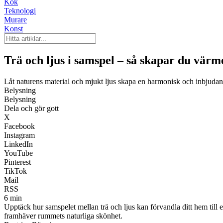
Kök
Teknologi
Murare
Konst
Trä och ljus i samspel – så skapar du värme
Låt naturens material och mjukt ljus skapa en harmonisk och inbjudan
Belysning
Belysning
Dela och gör gott
X
Facebook
Instagram
LinkedIn
YouTube
Pinterest
TikTok
Mail
RSS
6 min
Upptäck hur samspelet mellan trä och ljus kan förvandla ditt hem till 
framhäver rummets naturliga skönhet.