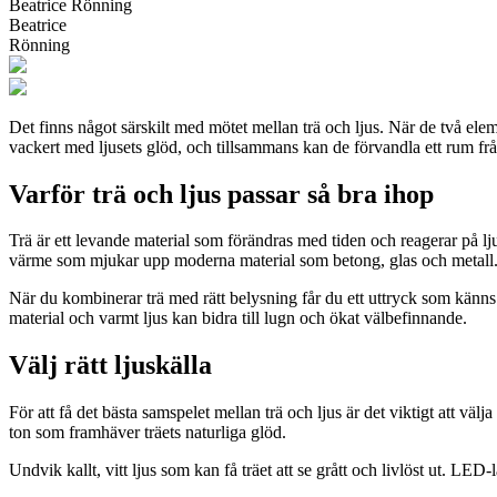
Beatrice Rönning
Beatrice
Rönning
Det finns något särskilt med mötet mellan trä och ljus. När de två e
vackert med ljusets glöd, och tillsammans kan de förvandla ett rum från
Varför trä och ljus passar så bra ihop
Trä är ett levande material som förändras med tiden och reagerar på lj
värme som mjukar upp moderna material som betong, glas och metall
När du kombinerar trä med rätt belysning får du ett uttryck som känns
material och varmt ljus kan bidra till lugn och ökat välbefinnande.
Välj rätt ljuskälla
För att få det bästa samspelet mellan trä och ljus är det viktigt att vä
ton som framhäver träets naturliga glöd.
Undvik kallt, vitt ljus som kan få träet att se grått och livlöst ut. L