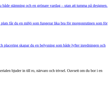
du både stämning och en grönare vardag – utan att tumma på designen.
 plats får du en miljö som fungerar lika bra för morgonrutinen som för
 och placering skapar du en belysning som både lyfter inredningen och
ialen bjuder in till ro, närvaro och trivsel. Oavsett om du bor i en