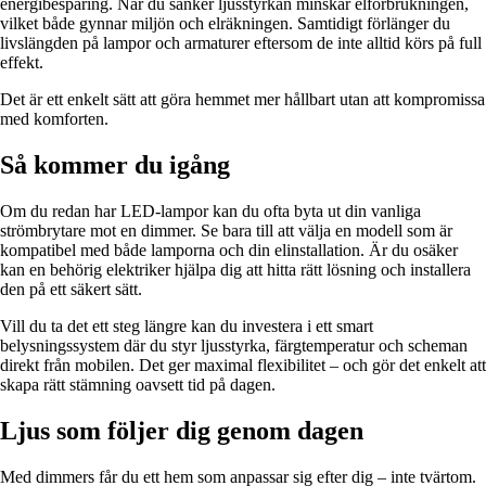
energibesparing. När du sänker ljusstyrkan minskar elförbrukningen,
vilket både gynnar miljön och elräkningen. Samtidigt förlänger du
livslängden på lampor och armaturer eftersom de inte alltid körs på full
effekt.
Det är ett enkelt sätt att göra hemmet mer hållbart utan att kompromissa
med komforten.
Så kommer du igång
Om du redan har LED-lampor kan du ofta byta ut din vanliga
strömbrytare mot en dimmer. Se bara till att välja en modell som är
kompatibel med både lamporna och din elinstallation. Är du osäker
kan en behörig elektriker hjälpa dig att hitta rätt lösning och installera
den på ett säkert sätt.
Vill du ta det ett steg längre kan du investera i ett smart
belysningssystem där du styr ljusstyrka, färgtemperatur och scheman
direkt från mobilen. Det ger maximal flexibilitet – och gör det enkelt att
skapa rätt stämning oavsett tid på dagen.
Ljus som följer dig genom dagen
Med dimmers får du ett hem som anpassar sig efter dig – inte tvärtom.