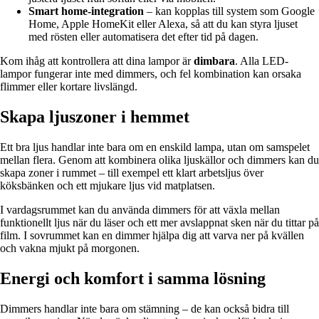
Smart home-integration
– kan kopplas till system som Google
Home, Apple HomeKit eller Alexa, så att du kan styra ljuset
med rösten eller automatisera det efter tid på dagen.
Kom ihåg att kontrollera att dina lampor är
dimbara
. Alla LED-
lampor fungerar inte med dimmers, och fel kombination kan orsaka
flimmer eller kortare livslängd.
Skapa ljuszoner i hemmet
Ett bra ljus handlar inte bara om en enskild lampa, utan om samspelet
mellan flera. Genom att kombinera olika ljuskällor och dimmers kan du
skapa zoner i rummet – till exempel ett klart arbetsljus över
köksbänken och ett mjukare ljus vid matplatsen.
I vardagsrummet kan du använda dimmers för att växla mellan
funktionellt ljus när du läser och ett mer avslappnat sken när du tittar på
film. I sovrummet kan en dimmer hjälpa dig att varva ner på kvällen
och vakna mjukt på morgonen.
Energi och komfort i samma lösning
Dimmers handlar inte bara om stämning – de kan också bidra till