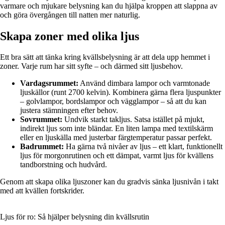
varmare och mjukare belysning kan du hjälpa kroppen att slappna av
och göra övergången till natten mer naturlig.
Skapa zoner med olika ljus
Ett bra sätt att tänka kring kvällsbelysning är att dela upp hemmet i
zoner. Varje rum har sitt syfte – och därmed sitt ljusbehov.
Vardagsrummet:
Använd dimbara lampor och varmtonade
ljuskällor (runt 2700 kelvin). Kombinera gärna flera ljuspunkter
– golvlampor, bordslampor och vägglampor – så att du kan
justera stämningen efter behov.
Sovrummet:
Undvik starkt takljus. Satsa istället på mjukt,
indirekt ljus som inte bländar. En liten lampa med textilskärm
eller en ljuskälla med justerbar färgtemperatur passar perfekt.
Badrummet:
Ha gärna två nivåer av ljus – ett klart, funktionellt
ljus för morgonrutinen och ett dämpat, varmt ljus för kvällens
tandborstning och hudvård.
Genom att skapa olika ljuszoner kan du gradvis sänka ljusnivån i takt
med att kvällen fortskrider.
Ljus för ro: Så hjälper belysning din kvällsrutin