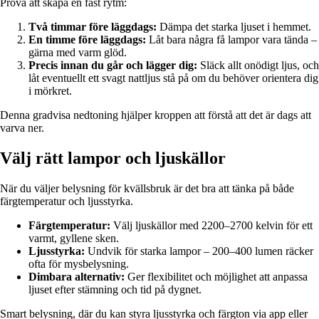
Prova att skapa en fast rytm:
Två timmar före läggdags:
Dämpa det starka ljuset i hemmet.
En timme före läggdags:
Låt bara några få lampor vara tända –
gärna med varm glöd.
Precis innan du går och lägger dig:
Släck allt onödigt ljus, och
låt eventuellt ett svagt nattljus stå på om du behöver orientera dig
i mörkret.
Denna gradvisa nedtoning hjälper kroppen att förstå att det är dags att
varva ner.
Välj rätt lampor och ljuskällor
När du väljer belysning för kvällsbruk är det bra att tänka på både
färgtemperatur och ljusstyrka.
Färgtemperatur:
Välj ljuskällor med 2200–2700 kelvin för ett
varmt, gyllene sken.
Ljusstyrka:
Undvik för starka lampor – 200–400 lumen räcker
ofta för mysbelysning.
Dimbara alternativ:
Ger flexibilitet och möjlighet att anpassa
ljuset efter stämning och tid på dygnet.
Smart belysning, där du kan styra ljusstyrka och färgton via app eller