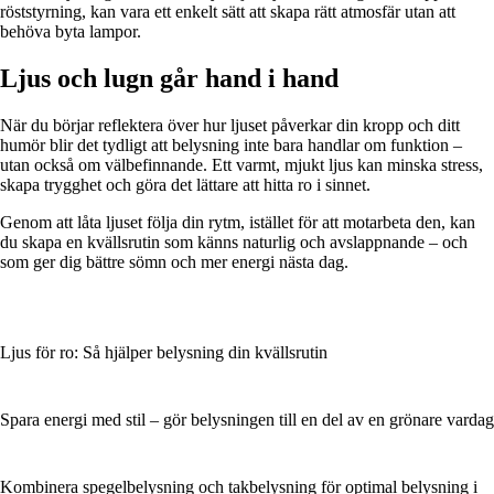
röststyrning, kan vara ett enkelt sätt att skapa rätt atmosfär utan att
behöva byta lampor.
Ljus och lugn går hand i hand
När du börjar reflektera över hur ljuset påverkar din kropp och ditt
humör blir det tydligt att belysning inte bara handlar om funktion –
utan också om välbefinnande. Ett varmt, mjukt ljus kan minska stress,
skapa trygghet och göra det lättare att hitta ro i sinnet.
Genom att låta ljuset följa din rytm, istället för att motarbeta den, kan
du skapa en kvällsrutin som känns naturlig och avslappnande – och
som ger dig bättre sömn och mer energi nästa dag.
Ljus för ro: Så hjälper belysning din kvällsrutin
Spara energi med stil – gör belysningen till en del av en grönare vardag
Kombinera spegelbelysning och takbelysning för optimal belysning i