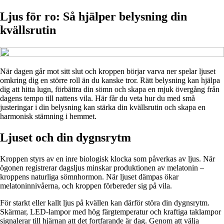
Ljus för ro: Så hjälper belysning din
kvällsrutin
När dagen går mot sitt slut och kroppen börjar varva ner spelar ljuset
omkring dig en större roll än du kanske tror. Rätt belysning kan hjälpa
dig att hitta lugn, förbättra din sömn och skapa en mjuk övergång från
dagens tempo till nattens vila. Här får du veta hur du med små
justeringar i din belysning kan stärka din kvällsrutin och skapa en
harmonisk stämning i hemmet.
Ljuset och din dygnsrytm
Kroppen styrs av en inre biologisk klocka som påverkas av ljus. När
ögonen registrerar dagsljus minskar produktionen av melatonin –
kroppens naturliga sömnhormon. När ljuset dämpas ökar
melatoninnivåerna, och kroppen förbereder sig på vila.
För starkt eller kallt ljus på kvällen kan därför störa din dygnsrytm.
Skärmar, LED-lampor med hög färgtemperatur och kraftiga taklampor
signalerar till hjärnan att det fortfarande är dag. Genom att välja