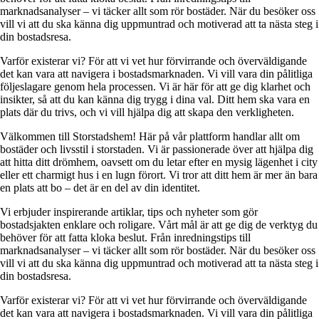
marknadsanalyser – vi täcker allt som rör bostäder. När du besöker oss
vill vi att du ska känna dig uppmuntrad och motiverad att ta nästa steg i
din bostadsresa.
Varför existerar vi? För att vi vet hur förvirrande och överväldigande
det kan vara att navigera i bostadsmarknaden. Vi vill vara din pålitliga
följeslagare genom hela processen. Vi är här för att ge dig klarhet och
insikter, så att du kan känna dig trygg i dina val. Ditt hem ska vara en
plats där du trivs, och vi vill hjälpa dig att skapa den verkligheten.
Välkommen till Storstadshem! Här på vår plattform handlar allt om
bostäder och livsstil i storstaden. Vi är passionerade över att hjälpa dig
att hitta ditt drömhem, oavsett om du letar efter en mysig lägenhet i city
eller ett charmigt hus i en lugn förort. Vi tror att ditt hem är mer än bara
en plats att bo – det är en del av din identitet.
Vi erbjuder inspirerande artiklar, tips och nyheter som gör
bostadsjakten enklare och roligare. Vårt mål är att ge dig de verktyg du
behöver för att fatta kloka beslut. Från inredningstips till
marknadsanalyser – vi täcker allt som rör bostäder. När du besöker oss
vill vi att du ska känna dig uppmuntrad och motiverad att ta nästa steg i
din bostadsresa.
Varför existerar vi? För att vi vet hur förvirrande och överväldigande
det kan vara att navigera i bostadsmarknaden. Vi vill vara din pålitliga