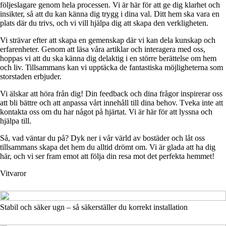
följeslagare genom hela processen. Vi är här för att ge dig klarhet och
insikter, så att du kan känna dig trygg i dina val. Ditt hem ska vara en
plats där du trivs, och vi vill hjälpa dig att skapa den verkligheten.
Vi strävar efter att skapa en gemenskap där vi kan dela kunskap och
erfarenheter. Genom att läsa våra artiklar och interagera med oss,
hoppas vi att du ska känna dig delaktig i en större berättelse om hem
och liv. Tillsammans kan vi upptäcka de fantastiska möjligheterna som
storstaden erbjuder.
Vi älskar att höra från dig! Din feedback och dina frågor inspirerar oss
att bli bättre och att anpassa vårt innehåll till dina behov. Tveka inte att
kontakta oss om du har något på hjärtat. Vi är här för att lyssna och
hjälpa till.
Så, vad väntar du på? Dyk ner i vår värld av bostäder och låt oss
tillsammans skapa det hem du alltid drömt om. Vi är glada att ha dig
här, och vi ser fram emot att följa din resa mot det perfekta hemmet!
Vitvaror
Stabil och säker ugn – så säkerställer du korrekt installation