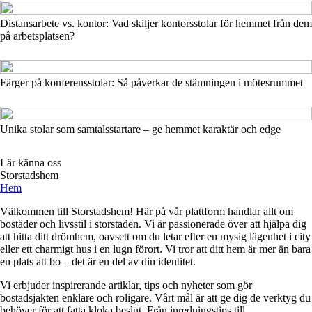
Distansarbete vs. kontor: Vad skiljer kontorsstolar för hemmet från dem
på arbetsplatsen?
Färger på konferensstolar: Så påverkar de stämningen i mötesrummet
Unika stolar som samtalsstartare – ge hemmet karaktär och edge
Lär känna oss
Storstadshem
Hem
Välkommen till Storstadshem! Här på vår plattform handlar allt om
bostäder och livsstil i storstaden. Vi är passionerade över att hjälpa dig
att hitta ditt drömhem, oavsett om du letar efter en mysig lägenhet i city
eller ett charmigt hus i en lugn förort. Vi tror att ditt hem är mer än bara
en plats att bo – det är en del av din identitet.
Vi erbjuder inspirerande artiklar, tips och nyheter som gör
bostadsjakten enklare och roligare. Vårt mål är att ge dig de verktyg du
behöver för att fatta kloka beslut. Från inredningstips till