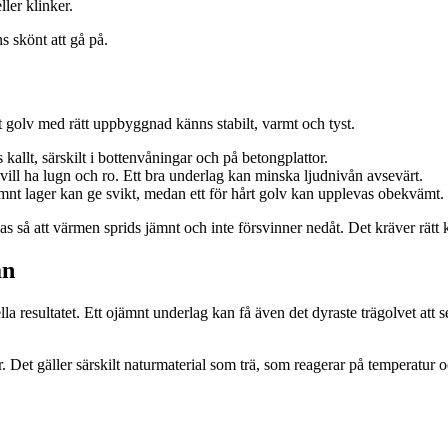
ller klinker.
s skönt att gå på.
 golv med rätt uppbyggnad känns stabilt, varmt och tyst.
s kallt, särskilt i bottenvåningar och på betongplattor.
vill ha lugn och ro. Ett bra underlag kan minska ljudnivån avsevärt.
jämnt lager kan ge svikt, medan ett för hårt golv kan upplevas obekvämt.
 så att värmen sprids jämnt och inte försvinner nedåt. Det kräver rätt
an
resultatet. Ett ojämnt underlag kan få även det dyraste trägolvet att s
ga år. Det gäller särskilt naturmaterial som trä, som reagerar på tempera