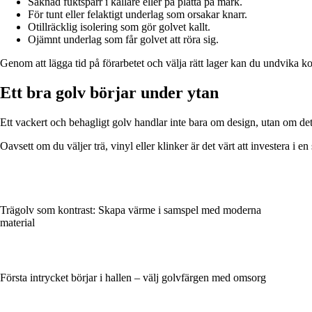
Saknad fuktspärr i källare eller på platta på mark.
För tunt eller felaktigt underlag som orsakar knarr.
Otillräcklig isolering som gör golvet kallt.
Ojämnt underlag som får golvet att röra sig.
Genom att lägga tid på förarbetet och välja rätt lager kan du undvika k
Ett bra golv börjar under ytan
Ett vackert och behagligt golv handlar inte bara om design, utan om d
Oavsett om du väljer trä, vinyl eller klinker är det värt att investera i en
Trägolv som kontrast: Skapa värme i samspel med moderna
material
Första intrycket börjar i hallen – välj golvfärgen med omsorg