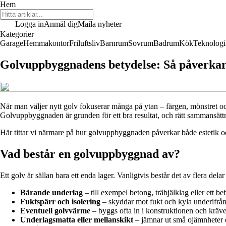
Hem
Logga in
Anmäl dig
Maila nyheter
Kategorier
Garage
Hemmakontor
Friluftsliv
Barnrum
Sovrum
Badrum
Kök
Teknologi
Golvuppbyggnadens betydelse: Så påverkar 
När man väljer nytt golv fokuserar många på ytan – färgen, mönstret oc
Golvuppbyggnaden är grunden för ett bra resultat, och rätt sammansättni
Här tittar vi närmare på hur golvuppbyggnaden påverkar både estetik oc
Vad består en golvuppbyggnad av?
Ett golv är sällan bara ett enda lager. Vanligtvis består det av flera dela
Bärande underlag
– till exempel betong, träbjälklag eller ett bef
Fuktspärr och isolering
– skyddar mot fukt och kyla underifrån 
Eventuell golvvärme
– byggs ofta in i konstruktionen och kräver 
Underlagsmatta eller mellanskikt
– jämnar ut små ojämnheter 