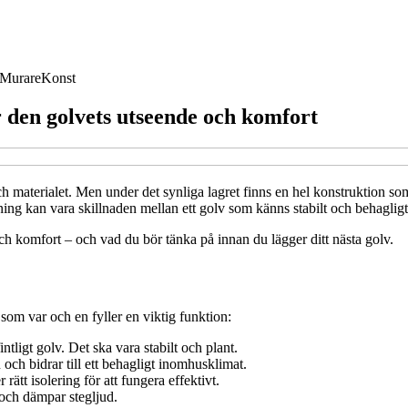
Murare
Konst
den golvets utseende och komfort
h materialet. Men under det synliga lagret finns en hel konstruktion so
ng kan vara skillnaden mellan ett golv som känns stabilt och behagligt o
h komfort – och vad du bör tänka på innan du lägger ditt nästa golv.
r som var och en fyller en viktig funktion:
intligt golv. Det ska vara stabilt och plant.
och bidrar till ett behagligt inomhusklimat.
rätt isolering för att fungera effektivt.
och dämpar stegljud.