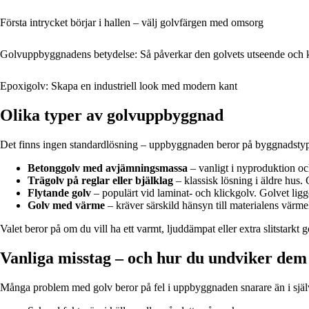
Första intrycket börjar i hallen – välj golvfärgen med omsorg
Golvuppbyggnadens betydelse: Så påverkar den golvets utseende och 
Epoxigolv: Skapa en industriell look med modern kant
Olika typer av golvuppbyggnad
Det finns ingen standardlösning – uppbyggnaden beror på byggnadstyp
Betonggolv med avjämningsmassa
– vanligt i nyproduktion och 
Trägolv på reglar eller bjälklag
– klassisk lösning i äldre hus. 
Flytande golv
– populärt vid laminat- och klickgolv. Golvet ligge
Golv med värme
– kräver särskild hänsyn till materialens värm
Valet beror på om du vill ha ett varmt, ljuddämpat eller extra slitstarkt g
Vanliga misstag – och hur du undviker dem
Många problem med golv beror på fel i uppbyggnaden snarare än i själva