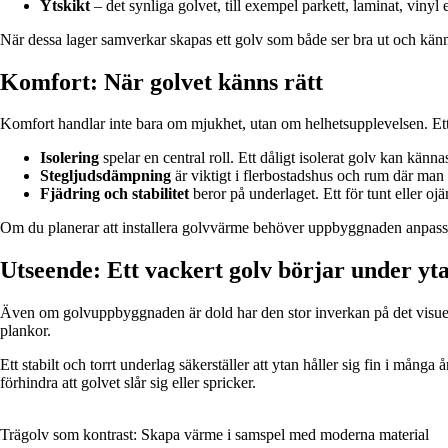
Ytskikt
– det synliga golvet, till exempel parkett, laminat, vinyl e
När dessa lager samverkar skapas ett golv som både ser bra ut och känn
Komfort: När golvet känns rätt
Komfort handlar inte bara om mjukhet, utan om helhetsupplevelsen. Ett
Isolering
spelar en central roll. Ett dåligt isolerat golv kan känna
Stegljudsdämpning
är viktigt i flerbostadshus och rum där man 
Fjädring och stabilitet
beror på underlaget. Ett för tunt eller o
Om du planerar att installera golvvärme behöver uppbyggnaden anpassas
Utseende: Ett vackert golv börjar under yt
Även om golvuppbyggnaden är dold har den stor inverkan på det visuella 
plankor.
Ett stabilt och torrt underlag säkerställer att ytan håller sig fin i mån
förhindra att golvet slår sig eller spricker.
Trägolv som kontrast: Skapa värme i samspel med moderna material