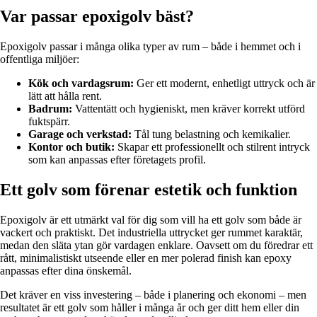
Var passar epoxigolv bäst?
Epoxigolv passar i många olika typer av rum – både i hemmet och i
offentliga miljöer:
Kök och vardagsrum:
Ger ett modernt, enhetligt uttryck och är
lätt att hålla rent.
Badrum:
Vattentätt och hygieniskt, men kräver korrekt utförd
fuktspärr.
Garage och verkstad:
Tål tung belastning och kemikalier.
Kontor och butik:
Skapar ett professionellt och stilrent intryck
som kan anpassas efter företagets profil.
Ett golv som förenar estetik och funktion
Epoxigolv är ett utmärkt val för dig som vill ha ett golv som både är
vackert och praktiskt. Det industriella uttrycket ger rummet karaktär,
medan den släta ytan gör vardagen enklare. Oavsett om du föredrar ett
rått, minimalistiskt utseende eller en mer polerad finish kan epoxy
anpassas efter dina önskemål.
Det kräver en viss investering – både i planering och ekonomi – men
resultatet är ett golv som håller i många år och ger ditt hem eller din