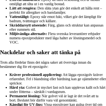
omöjligt att slita ut i en vanlig bostad.
Lätt att rengöra:
Den släta ytan gör det enkelt att hålla rent –
perfekt för allergiker och barnfamiljer.
Vattentåligt:
Epoxy står emot fukt, vilket gör det lämpligt för
badrum, tvättstugor och källare.
Skräddarsytt utseende:
Färg, glans och struktur kan anpassas
efter rummets stil.
Miljövänliga alternativ:
Flera svenska leverantörer erbjuder
numera epoxiprodukter med låga halter av lösningsmedel och
VOC.
Nackdelar och saker att tänka på
Trots alla fördelar finns det några saker att överväga innan du
bestämmer dig för ett epoxigolv:
Kräver professionell applicering:
Att lägga epoxigolv kräver
erfarenhet. Fel i blandning eller härdning kan ge ojämnheter eller
sprickor.
Hård yta:
Golvet är mycket fast och kan upplevas kallt och hårt
under fötterna – särskilt i vardagsrum.
Permanent lösning:
När golvet väl är lagt är det svårt att ta
bort. Beslutet bör därför vara väl genomtänkt.
Känsligt för UV-ljus:
Vissa epoxityper kan gulna över tid om