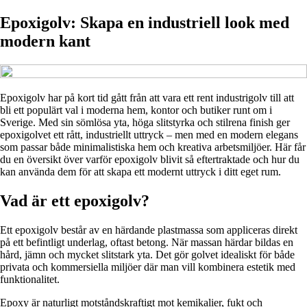
Epoxigolv: Skapa en industriell look med
modern kant
Epoxigolv har på kort tid gått från att vara ett rent industrigolv till att
bli ett populärt val i moderna hem, kontor och butiker runt om i
Sverige. Med sin sömlösa yta, höga slitstyrka och stilrena finish ger
epoxigolvet ett rått, industriellt uttryck – men med en modern elegans
som passar både minimalistiska hem och kreativa arbetsmiljöer. Här får
du en översikt över varför epoxigolv blivit så eftertraktade och hur du
kan använda dem för att skapa ett modernt uttryck i ditt eget rum.
Vad är ett epoxigolv?
Ett epoxigolv består av en härdande plastmassa som appliceras direkt
på ett befintligt underlag, oftast betong. När massan härdar bildas en
hård, jämn och mycket slitstark yta. Det gör golvet idealiskt för både
privata och kommersiella miljöer där man vill kombinera estetik med
funktionalitet.
Epoxy är naturligt motståndskraftigt mot kemikalier, fukt och