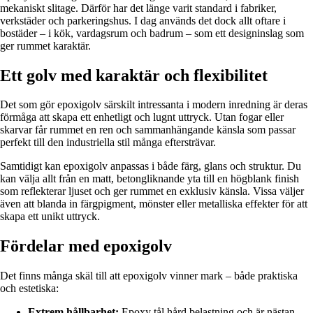
mekaniskt slitage. Därför har det länge varit standard i fabriker,
verkstäder och parkeringshus. I dag används det dock allt oftare i
bostäder – i kök, vardagsrum och badrum – som ett designinslag som
ger rummet karaktär.
Ett golv med karaktär och flexibilitet
Det som gör epoxigolv särskilt intressanta i modern inredning är deras
förmåga att skapa ett enhetligt och lugnt uttryck. Utan fogar eller
skarvar får rummet en ren och sammanhängande känsla som passar
perfekt till den industriella stil många eftersträvar.
Samtidigt kan epoxigolv anpassas i både färg, glans och struktur. Du
kan välja allt från en matt, betongliknande yta till en högblank finish
som reflekterar ljuset och ger rummet en exklusiv känsla. Vissa väljer
även att blanda in färgpigment, mönster eller metalliska effekter för att
skapa ett unikt uttryck.
Fördelar med epoxigolv
Det finns många skäl till att epoxigolv vinner mark – både praktiska
och estetiska:
Extrem hållbarhet:
Epoxy tål hård belastning och är nästan