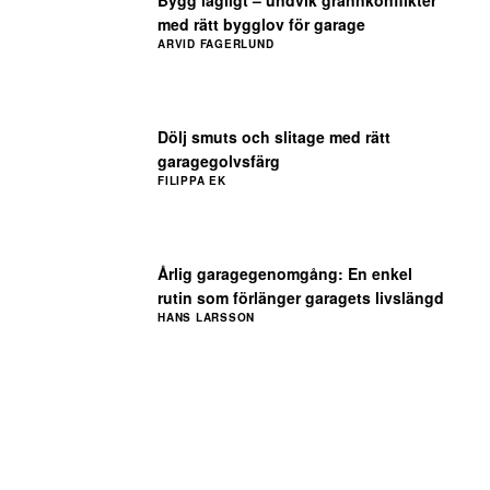
Bygg lagligt – undvik grannkonflikter
med rätt bygglov för garage
ARVID FAGERLUND
Dölj smuts och slitage med rätt
garagegolvsfärg
FILIPPA EK
Årlig garagegenomgång: En enkel
rutin som förlänger garagets livslängd
HANS LARSSON