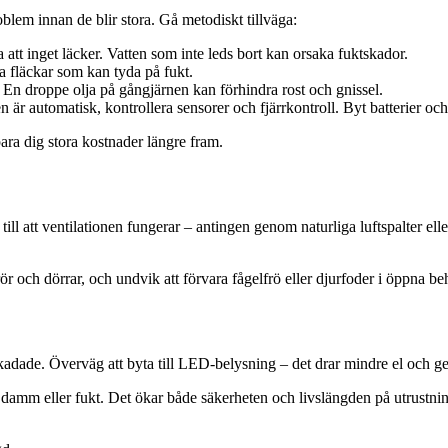
blem innan de blir stora. Gå metodiskt tillväga:
att inget läcker. Vatten som inte leds bort kan orsaka fuktskador.
ka fläckar som kan tyda på fukt.
. En droppe olja på gångjärnen kan förhindra rost och gnissel.
är automatisk, kontrollera sensorer och fjärrkontroll. Byt batterier och
para dig stora kostnader längre fram.
till att ventilationen fungerar – antingen genom naturliga luftspalter elle
r och dörrar, och undvik att förvara fågelfrö eller djurfoder i öppna behål
kadade. Överväg att byta till LED-belysning – det drar mindre el och ger b
 av damm eller fukt. Det ökar både säkerheten och livslängden på utrustni