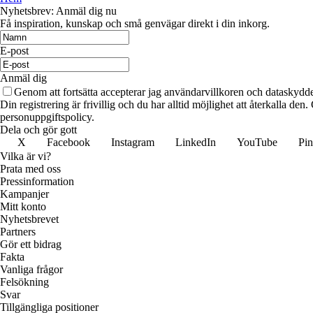
Nyhetsbrev: Anmäl dig nu
Få inspiration, kunskap och små genvägar direkt i din inkorg.
E-post
Anmäl dig
Genom att fortsätta accepterar jag användarvillkoren och dataskydde
Din registrering är frivillig och du har alltid möjlighet att återkalla de
personuppgiftspolicy.
Dela och gör gott
X
Facebook
Instagram
LinkedIn
YouTube
Pin
Vilka är vi?
Prata med oss
Pressinformation
Kampanjer
Mitt konto
Nyhetsbrevet
Partners
Gör ett bidrag
Fakta
Vanliga frågor
Felsökning
Svar
Tillgängliga positioner