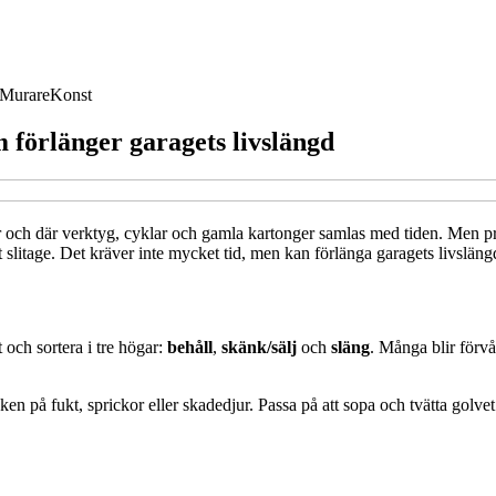
Murare
Konst
 förlänger garagets livslängd
år och där verktyg, cyklar och gamla kartonger samlas med tiden. Men p
litage. Det kräver inte mycket tid, men kan förlänga garagets livslängd 
 och sortera i tre högar:
behåll
,
skänk/sälj
och
släng
. Många blir förvå
ken på fukt, sprickor eller skadedjur. Passa på att sopa och tvätta golve