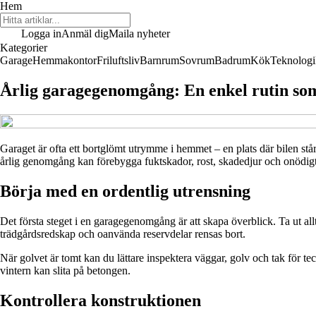
Hem
Logga in
Anmäl dig
Maila nyheter
Kategorier
Garage
Hemmakontor
Friluftsliv
Barnrum
Sovrum
Badrum
Kök
Teknologi
Årlig garagegenomgång: En enkel rutin som
Garaget är ofta ett bortglömt utrymme i hemmet – en plats där bilen st
årlig genomgång kan förebygga fuktskador, rost, skadedjur och onödigt s
Börja med en ordentlig utrensning
Det första steget i en garagegenomgång är att skapa överblick. Ta ut allt
trädgårdsredskap och oanvända reservdelar rensas bort.
När golvet är tomt kan du lättare inspektera väggar, golv och tak för tec
vintern kan slita på betongen.
Kontrollera konstruktionen