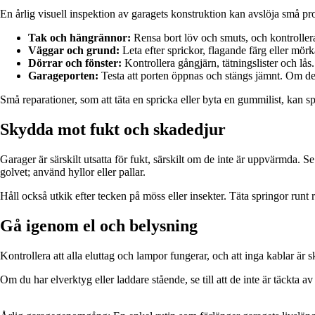
En årlig visuell inspektion av garagets konstruktion kan avslöja små pro
Tak och hängrännor:
Rensa bort löv och smuts, och kontrollera 
Väggar och grund:
Leta efter sprickor, flagande färg eller mör
Dörrar och fönster:
Kontrollera gångjärn, tätningslister och lås
Garageporten:
Testa att porten öppnas och stängs jämnt. Om den 
Små reparationer, som att täta en spricka eller byta en gummilist, kan s
Skydda mot fukt och skadedjur
Garager är särskilt utsatta för fukt, särskilt om de inte är uppvärmda. Se 
golvet; använd hyllor eller pallar.
Håll också utkik efter tecken på möss eller insekter. Täta springor runt rö
Gå igenom el och belysning
Kontrollera att alla eluttag och lampor fungerar, och att inga kablar är s
Om du har elverktyg eller laddare stående, se till att de inte är täckta