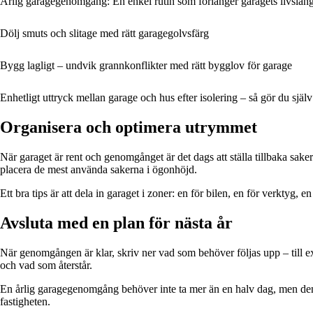
Årlig garagegenomgång: En enkel rutin som förlänger garagets livslän
Dölj smuts och slitage med rätt garagegolvsfärg
Bygg lagligt – undvik grannkonflikter med rätt bygglov för garage
Enhetligt uttryck mellan garage och hus efter isolering – så gör du själv
Organisera och optimera utrymmet
När garaget är rent och genomgånget är det dags att ställa tillbaka sa
placera de mest använda sakerna i ögonhöjd.
Ett bra tips är att dela in garaget i zoner: en för bilen, en för verktyg, 
Avsluta med en plan för nästa år
När genomgången är klar, skriv ner vad som behöver följas upp – till ex
och vad som återstår.
En årlig garagegenomgång behöver inte ta mer än en halv dag, men den k
fastigheten.