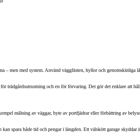
gd
kerna – men med system. Använd väggfästen, hyllor och genomskinliga låd
en för trädgårdsutrustning och en för förvaring. Det gör det enklare att hål
empel målning av väggar, byte av portfjädrar eller förbättring av belys
an spara både tid och pengar i längden. Ett välskött garage skyddar in