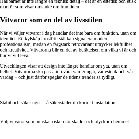
Hållbarhet är inte längre en teknisk detalj – det är en estetisk och etisk
markör som visar omtanke om framtiden.
Vitvaror som en del av livsstilen
När vi väljer vitvaror i dag handlar det inte bara om funktion, utan om
identitet. Ett kylskåp i rostfritt stål kan signalera modern
professionalism, medan en färgstark retrovariant uttrycker lekfullhet
och kreativitet. Vitvarorna blir en del av berättelsen om vilka vi är och
hur vi vill leva.
Utvecklingen visar att design inte längre handlar om yta, utan om
helhet. Vitvarorna ska passa in i våra värderingar, vår estetik och vår
vardag – och just därför speglar de tidens trender så tydligt.
Stabil och säker ugn – så säkerställer du korrekt installation
Välj vitvaror som minskar risken för skador och olyckor i hemmet