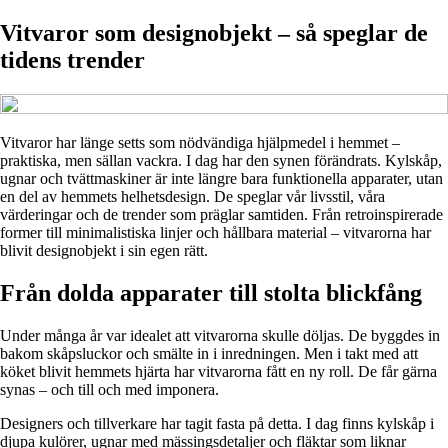
Vitvaror som designobjekt – så speglar de
tidens trender
Vitvaror har länge setts som nödvändiga hjälpmedel i hemmet –
praktiska, men sällan vackra. I dag har den synen förändrats. Kylskåp,
ugnar och tvättmaskiner är inte längre bara funktionella apparater, utan
en del av hemmets helhetsdesign. De speglar vår livsstil, våra
värderingar och de trender som präglar samtiden. Från retroinspirerade
former till minimalistiska linjer och hållbara material – vitvarorna har
blivit designobjekt i sin egen rätt.
Från dolda apparater till stolta blickfång
Under många år var idealet att vitvarorna skulle döljas. De byggdes in
bakom skåpsluckor och smälte in i inredningen. Men i takt med att
köket blivit hemmets hjärta har vitvarorna fått en ny roll. De får gärna
synas – och till och med imponera.
Designers och tillverkare har tagit fasta på detta. I dag finns kylskåp i
djupa kulörer, ugnar med mässingsdetaljer och fläktar som liknar