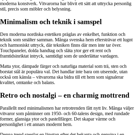
moderna konstverk. Vitvarorna har blivit ett sätt att uttrycka personlig
stil, precis som möbler och belysning.
Minimalism och teknik i samspel
Den moderna nordiska estetiken präglas av enkelhet, funktion och
teknik som smälter samman. Många svenska hem eftersträvar ett lugnt
och harmoniskt uttryck, där tekniken finns där men inte tar över.
Touchpaneler, dolda handtag och släta ytor ger ett rent och
framtidsinriktat intryck, samtidigt som de underlättar vardagen.
Matta ytor, dämpade färger och naturliga material som trä, sten och
borstat stål är populära val. Det handlar inte bara om utseende, utan
också om känsla – vitvarorna ska bidra till ett hem som signalerar
kvalitet, omtanke och balans.
Retro och nostalgi – en charmig mottrend
Parallellt med minimalismen har retrotrenden fått nytt liv. Många väljer
vitvaror som påminner om 1950- och 60-talens design, med rundade
former, glansiga ytor och pastellfärger. Det skapar värme och
personlighet i ett annars modernt hem.
Denna trend speglar en längtan efter det bekanta och genuina i en