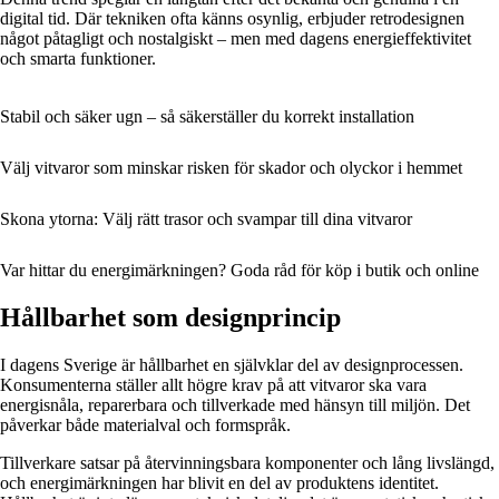
digital tid. Där tekniken ofta känns osynlig, erbjuder retrodesignen
något påtagligt och nostalgiskt – men med dagens energieffektivitet
och smarta funktioner.
Stabil och säker ugn – så säkerställer du korrekt installation
Välj vitvaror som minskar risken för skador och olyckor i hemmet
Skona ytorna: Välj rätt trasor och svampar till dina vitvaror
Var hittar du energimärkningen? Goda råd för köp i butik och online
Hållbarhet som designprincip
I dagens Sverige är hållbarhet en självklar del av designprocessen.
Konsumenterna ställer allt högre krav på att vitvaror ska vara
energisnåla, reparerbara och tillverkade med hänsyn till miljön. Det
påverkar både materialval och formspråk.
Tillverkare satsar på återvinningsbara komponenter och lång livslängd,
och energimärkningen har blivit en del av produktens identitet.