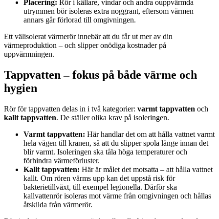
Placering:
Rör i källare, vindar och andra ouppvärmda
utrymmen bör isoleras extra noggrant, eftersom värmen
annars går förlorad till omgivningen.
Ett välisolerat värmerör innebär att du får ut mer av din
värmeproduktion – och slipper onödiga kostnader på
uppvärmningen.
Tappvatten – fokus på både värme och
hygien
Rör för tappvatten delas in i två kategorier:
varmt tappvatten
och
kallt tappvatten
. De ställer olika krav på isoleringen.
Varmt tappvatten:
Här handlar det om att hålla vattnet varmt
hela vägen till kranen, så att du slipper spola länge innan det
blir varmt. Isoleringen ska tåla höga temperaturer och
förhindra värmeförluster.
Kallt tappvatten:
Här är målet det motsatta – att hålla vattnet
kallt. Om rören värms upp kan det uppstå risk för
bakterietillväxt, till exempel legionella. Därför ska
kallvattenrör isoleras mot värme från omgivningen och hållas
åtskilda från värmerör.