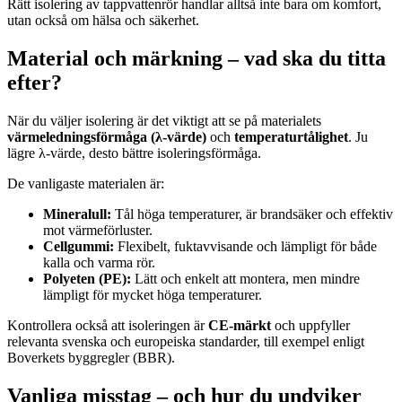
Rätt isolering av tappvattenrör handlar alltså inte bara om komfort,
utan också om hälsa och säkerhet.
Material och märkning – vad ska du titta
efter?
När du väljer isolering är det viktigt att se på materialets
värmeledningsförmåga (λ-värde)
och
temperaturtålighet
. Ju
lägre λ-värde, desto bättre isoleringsförmåga.
De vanligaste materialen är:
Mineralull:
Tål höga temperaturer, är brandsäker och effektiv
mot värmeförluster.
Cellgummi:
Flexibelt, fuktavvisande och lämpligt för både
kalla och varma rör.
Polyeten (PE):
Lätt och enkelt att montera, men mindre
lämpligt för mycket höga temperaturer.
Kontrollera också att isoleringen är
CE-märkt
och uppfyller
relevanta svenska och europeiska standarder, till exempel enligt
Boverkets byggregler (BBR).
Vanliga misstag – och hur du undviker