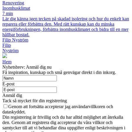
Renovering
Inomhusklimat
7 min
Lär dig känna igen tecken på skadad isolering och hur du enkelt kan
reparera eller förbättra den. Med rätt kunskap kan du minska
energiförbrukningen, förbättra inomhusklimatet och bidra till en mer
hållbar bostad.
Filip Nyström
Filip
Nyström
Hem
Nyhetsbrev: Anmäl dig nu
Få inspiration, kunskap och små genvägar direkt i din inkorg.
E-post
Anmäl dig
Tack så mycket för din registrering
Genom att fortsätta accepterar jag användarvillkoren och
dataskyddet.
Din registrering är frivillig och du har alltid möjlighet att återkalla
den. Genom att registrera dig accepterar du våra villkor och
samtycker till att vi behandlar dina uppgifter enligt beskrivningen i