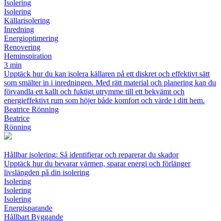
Isolering
Isolering
Källarisolering
Inredning
Energioptimering
Renovering
Heminspiration
3 min
Upptäck hur du kan isolera källaren på ett diskret och effektivt sätt
som smälter in i inredningen. Med rätt material och planering kan du
förvandla ett kallt och fuktigt utrymme till ett bekvämt och
energieffektivt rum som höjer både komfort och värde i ditt hem.
Beatrice Rönning
Beatrice
Rönning
Hållbar isolering: Så identifierar och reparerar du skador
Upptäck hur du bevarar värmen, sparar energi och förlänger
livslängden på din isolering
Isolering
Isolering
Isolering
Energisparande
Hållbart Byggande