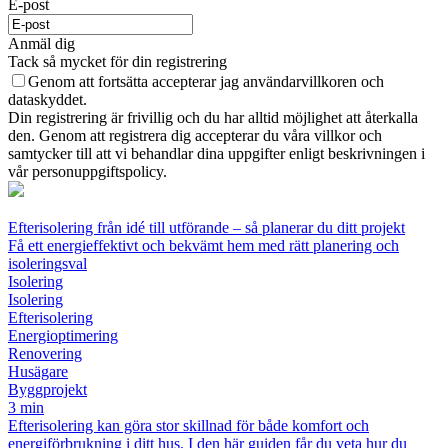
E-post
Anmäl dig
Tack så mycket för din registrering
Genom att fortsätta accepterar jag användarvillkoren och
dataskyddet.
Din registrering är frivillig och du har alltid möjlighet att återkalla
den. Genom att registrera dig accepterar du våra villkor och
samtycker till att vi behandlar dina uppgifter enligt beskrivningen i
vår personuppgiftspolicy.
Efterisolering från idé till utförande – så planerar du ditt projekt
Få ett energieffektivt och bekvämt hem med rätt planering och
isoleringsval
Isolering
Isolering
Efterisolering
Energioptimering
Renovering
Husägare
Byggprojekt
3 min
Efterisolering kan göra stor skillnad för både komfort och
energiförbrukning i ditt hus. I den här guiden får du veta hur du