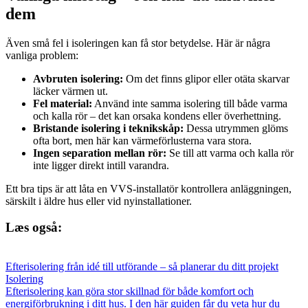
dem
Även små fel i isoleringen kan få stor betydelse. Här är några
vanliga problem:
Avbruten isolering:
Om det finns glipor eller otäta skarvar
läcker värmen ut.
Fel material:
Använd inte samma isolering till både varma
och kalla rör – det kan orsaka kondens eller överhettning.
Bristande isolering i teknikskåp:
Dessa utrymmen glöms
ofta bort, men här kan värmeförlusterna vara stora.
Ingen separation mellan rör:
Se till att varma och kalla rör
inte ligger direkt intill varandra.
Ett bra tips är att låta en VVS-installatör kontrollera anläggningen,
särskilt i äldre hus eller vid nyinstallationer.
Læs også:
Efterisolering från idé till utförande – så planerar du ditt projekt
Isolering
Efterisolering kan göra stor skillnad för både komfort och
energiförbrukning i ditt hus. I den här guiden får du veta hur du