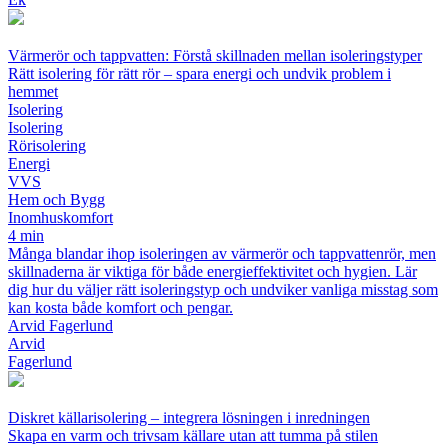
Värmerör och tappvatten: Förstå skillnaden mellan isoleringstyper
Rätt isolering för rätt rör – spara energi och undvik problem i
hemmet
Isolering
Isolering
Rörisolering
Energi
VVS
Hem och Bygg
Inomhuskomfort
4 min
Många blandar ihop isoleringen av värmerör och tappvattenrör, men
skillnaderna är viktiga för både energieffektivitet och hygien. Lär
dig hur du väljer rätt isoleringstyp och undviker vanliga misstag som
kan kosta både komfort och pengar.
Arvid Fagerlund
Arvid
Fagerlund
Diskret källarisolering – integrera lösningen i inredningen
Skapa en varm och trivsam källare utan att tumma på stilen