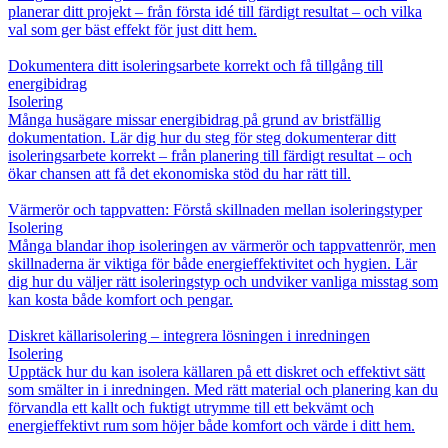
planerar ditt projekt – från första idé till färdigt resultat – och vilka
val som ger bäst effekt för just ditt hem.
Dokumentera ditt isoleringsarbete korrekt och få tillgång till
energibidrag
Isolering
Många husägare missar energibidrag på grund av bristfällig
dokumentation. Lär dig hur du steg för steg dokumenterar ditt
isoleringsarbete korrekt – från planering till färdigt resultat – och
ökar chansen att få det ekonomiska stöd du har rätt till.
Värmerör och tappvatten: Förstå skillnaden mellan isoleringstyper
Isolering
Många blandar ihop isoleringen av värmerör och tappvattenrör, men
skillnaderna är viktiga för både energieffektivitet och hygien. Lär
dig hur du väljer rätt isoleringstyp och undviker vanliga misstag som
kan kosta både komfort och pengar.
Diskret källarisolering – integrera lösningen i inredningen
Isolering
Upptäck hur du kan isolera källaren på ett diskret och effektivt sätt
som smälter in i inredningen. Med rätt material och planering kan du
förvandla ett kallt och fuktigt utrymme till ett bekvämt och
energieffektivt rum som höjer både komfort och värde i ditt hem.