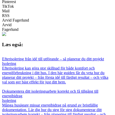
Pinterest
TikTok
Mail
RSS
Arvid Fagerlund
Arvid
Fagerlund
Læs også:
Efterisolering från idé till utförande – så planerar du ditt projekt
Isolering
Efterisolering kan göra stor skillnad för både komfort och
energiförbrukning i ditt hus. I den här guiden får du veta hur du
planerar ditt projekt – från första idé till färdigt resultat – och vilka
val som ger bäst effekt för just ditt hem.
Dokumentera ditt isoleringsarbete korrekt och få tillgång till
energibidrag
Isolering
Många husägare missar energibidrag på grund av bristfällig
dokumentation. Lär dig hur du steg för steg dokumenterar ditt
isoleringsarbete korrekt – från planering till färdigt resultat – och