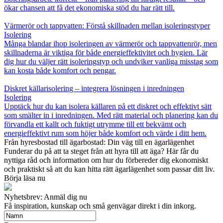
ökar chansen att få det ekonomiska stöd du har rätt till.
Värmerör och tappvatten: Förstå skillnaden mellan isoleringstyper
Isolering
Många blandar ihop isoleringen av värmerör och tappvattenrör, men
skillnaderna är viktiga för både energieffektivitet och hygien. Lär
dig hur du väljer rätt isoleringstyp och undviker vanliga misstag som
kan kosta både komfort och pengar.
Diskret källarisolering – integrera lösningen i inredningen
Isolering
Upptäck hur du kan isolera källaren på ett diskret och effektivt sätt
som smälter in i inredningen. Med rätt material och planering kan du
förvandla ett kallt och fuktigt utrymme till ett bekvämt och
energieffektivt rum som höjer både komfort och värde i ditt hem.
Från hyresbostad till ägarbostad: Din väg till en ägarlägenhet
Funderar du på att ta steget från att hyra till att äga? Här får du
nyttiga råd och information om hur du förbereder dig ekonomiskt
och praktiskt så att du kan hitta rätt ägarlägenhet som passar ditt liv.
Börja läsa nu
Nyhetsbrev: Anmäl dig nu
Få inspiration, kunskap och små genvägar direkt i din inkorg.