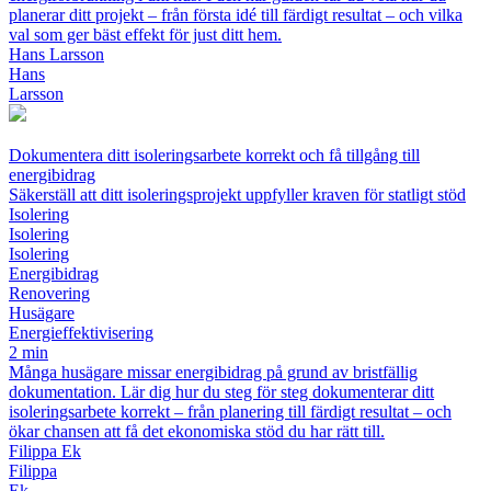
planerar ditt projekt – från första idé till färdigt resultat – och vilka
val som ger bäst effekt för just ditt hem.
Hans Larsson
Hans
Larsson
Dokumentera ditt isoleringsarbete korrekt och få tillgång till
energibidrag
Säkerställ att ditt isoleringsprojekt uppfyller kraven för statligt stöd
Isolering
Isolering
Isolering
Energibidrag
Renovering
Husägare
Energieffektivisering
2 min
Många husägare missar energibidrag på grund av bristfällig
dokumentation. Lär dig hur du steg för steg dokumenterar ditt
isoleringsarbete korrekt – från planering till färdigt resultat – och
ökar chansen att få det ekonomiska stöd du har rätt till.
Filippa Ek
Filippa
Ek