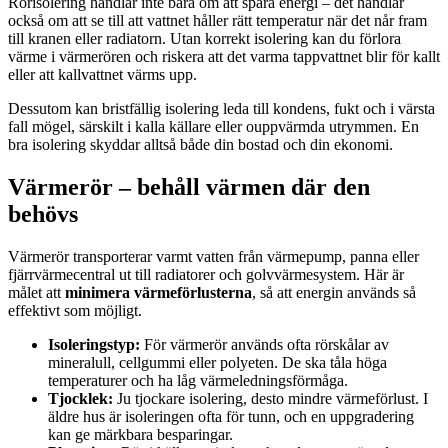
Rörisolering handlar inte bara om att spara energi – det handlar
också om att se till att vattnet håller rätt temperatur när det når fram
till kranen eller radiatorn. Utan korrekt isolering kan du förlora
värme i värmerören och riskera att det varma tappvattnet blir för kallt
eller att kallvattnet värms upp.
Dessutom kan bristfällig isolering leda till kondens, fukt och i värsta
fall mögel, särskilt i kalla källare eller ouppvärmda utrymmen. En
bra isolering skyddar alltså både din bostad och din ekonomi.
Värmerör – behåll värmen där den
behövs
Värmerör transporterar varmt vatten från värmepump, panna eller
fjärrvärmecentral ut till radiatorer och golvvärmesystem. Här är
målet att
minimera värmeförlusterna
, så att energin används så
effektivt som möjligt.
Isoleringstyp:
För värmerör används ofta rörskålar av
mineralull, cellgummi eller polyeten. De ska tåla höga
temperaturer och ha låg värmeledningsförmåga.
Tjocklek:
Ju tjockare isolering, desto mindre värmeförlust. I
äldre hus är isoleringen ofta för tunn, och en uppgradering
kan ge märkbara besparingar.