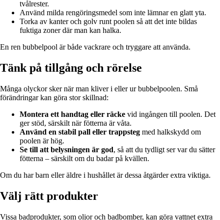
tvålrester.
Använd milda rengöringsmedel som inte lämnar en glatt yta.
Torka av kanter och golv runt poolen så att det inte bildas
fuktiga zoner där man kan halka.
En ren bubbelpool är både vackrare och tryggare att använda.
Tänk på tillgång och rörelse
Många olyckor sker när man kliver i eller ur bubbelpoolen. Små
förändringar kan göra stor skillnad:
Montera ett handtag eller räcke
vid ingången till poolen. Det
ger stöd, särskilt när fötterna är våta.
Använd en stabil pall eller trappsteg
med halkskydd om
poolen är hög.
Se till att belysningen är god
, så att du tydligt ser var du sätter
fötterna – särskilt om du badar på kvällen.
Om du har barn eller äldre i hushållet är dessa åtgärder extra viktiga.
Välj rätt produkter
Vissa badprodukter, som oljor och badbomber, kan göra vattnet extra