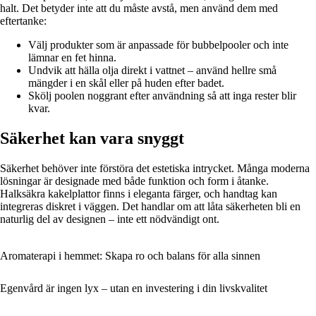
halt. Det betyder inte att du måste avstå, men använd dem med
eftertanke:
Välj produkter som är anpassade för bubbelpooler och inte
lämnar en fet hinna.
Undvik att hälla olja direkt i vattnet – använd hellre små
mängder i en skål eller på huden efter badet.
Skölj poolen noggrant efter användning så att inga rester blir
kvar.
Säkerhet kan vara snyggt
Säkerhet behöver inte förstöra det estetiska intrycket. Många moderna
lösningar är designade med både funktion och form i åtanke.
Halksäkra kakelplattor finns i eleganta färger, och handtag kan
integreras diskret i väggen. Det handlar om att låta säkerheten bli en
naturlig del av designen – inte ett nödvändigt ont.
Aromaterapi i hemmet: Skapa ro och balans för alla sinnen
Egenvård är ingen lyx – utan en investering i din livskvalitet