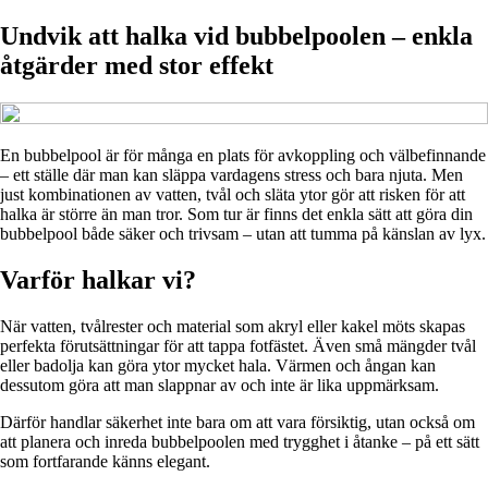
Undvik att halka vid bubbelpoolen – enkla
åtgärder med stor effekt
En bubbelpool är för många en plats för avkoppling och välbefinnande
– ett ställe där man kan släppa vardagens stress och bara njuta. Men
just kombinationen av vatten, tvål och släta ytor gör att risken för att
halka är större än man tror. Som tur är finns det enkla sätt att göra din
bubbelpool både säker och trivsam – utan att tumma på känslan av lyx.
Varför halkar vi?
När vatten, tvålrester och material som akryl eller kakel möts skapas
perfekta förutsättningar för att tappa fotfästet. Även små mängder tvål
eller badolja kan göra ytor mycket hala. Värmen och ångan kan
dessutom göra att man slappnar av och inte är lika uppmärksam.
Därför handlar säkerhet inte bara om att vara försiktig, utan också om
att planera och inreda bubbelpoolen med trygghet i åtanke – på ett sätt
som fortfarande känns elegant.