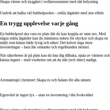
Skapa värme och trygghet i wellnessrummet med rätt belysning
Undvik att halka vid bubbelpoolen – enkla åtgärder med stor effekt
En trygg upplevelse varje gång
En bubbelpool ska vara en plats där du kan koppla av utan oro. Med
några enkla åtgärder kan du minimera risken för olyckor och skapa en
miljö som känns både lyxig och säker. Det kräver inga stora
investeringar – bara lite omtanke och regelbunden skötsel.
När säkerheten är på plats kan du luta dig tillbaka, njuta av värmen och
känna lugnet – med vissheten om att du står (och sitter) stadigt.
Aromaterapi i hemmet: Skapa ro och balans för alla sinnen
Egenvård är ingen lyx – utan en investering i din livskvalitet
Skapa värme och trygghet i wellnessrummet med rätt belysning