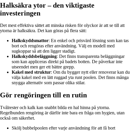
Halksäkra ytor – den viktigaste
investeringen
Det mest effektiva sättet att minska risken för olyckor är att se till att
ytorna är halksäkra. Det kan göras på flera sätt:
Halkskyddsmattor
: En enkel och prisvärd lösning som kan tas
bort och rengöras efter användning. Välj en modell med
sugkoppar så att den ligger stadigt.
Halkskyddsbeläggning
: Det finns transparenta beläggningar
som kan appliceras direkt på badets botten. De påverkar inte
utseendet men ger ett bättre grepp.
Kakel med struktur
: Om du bygger nytt eller renoverar kan du
välja kakel med en lätt ruggad yta runt poolen. Det finns många
snygga alternativ som passar olika stilar.
Gör rengöringen till en rutin
Tvålrester och kalk kan snabbt bilda en hal hinna på ytorna.
Regelbunden rengöring är därför inte bara en fråga om hygien, utan
också om säkerhet.
Skölj bubbelpoolen efter varje användning för att få bort