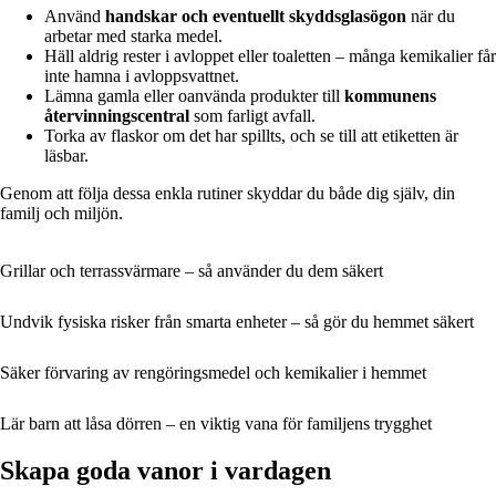
Använd
handskar och eventuellt skyddsglasögon
när du
arbetar med starka medel.
Häll aldrig rester i avloppet eller toaletten – många kemikalier får
inte hamna i avloppsvattnet.
Lämna gamla eller oanvända produkter till
kommunens
återvinningscentral
som farligt avfall.
Torka av flaskor om det har spillts, och se till att etiketten är
läsbar.
Genom att följa dessa enkla rutiner skyddar du både dig själv, din
familj och miljön.
Grillar och terrassvärmare – så använder du dem säkert
Undvik fysiska risker från smarta enheter – så gör du hemmet säkert
Säker förvaring av rengöringsmedel och kemikalier i hemmet
Lär barn att låsa dörren – en viktig vana för familjens trygghet
Skapa goda vanor i vardagen