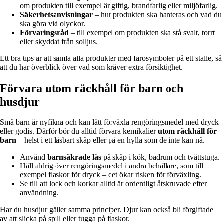
om produkten till exempel är giftig, brandfarlig eller miljöfarlig.
Säkerhetsanvisningar
– hur produkten ska hanteras och vad du
ska göra vid olyckor.
Förvaringsråd
– till exempel om produkten ska stå svalt, torrt
eller skyddat från solljus.
Ett bra tips är att samla alla produkter med farosymboler på ett ställe, så
att du har överblick över vad som kräver extra försiktighet.
Förvara utom räckhåll för barn och
husdjur
Små barn är nyfikna och kan lätt förväxla rengöringsmedel med dryck
eller godis. Därför bör du alltid förvara kemikalier
utom räckhåll för
barn
– helst i ett låsbart skåp eller på en hylla som de inte kan nå.
Använd
barnsäkrade lås
på skåp i kök, badrum och tvättstuga.
Häll aldrig över rengöringsmedel i andra behållare, som till
exempel flaskor för dryck – det ökar risken för förväxling.
Se till att lock och korkar alltid är ordentligt åtskruvade efter
användning.
Har du husdjur gäller samma principer. Djur kan också bli förgiftade
av att slicka på spill eller tugga på flaskor.