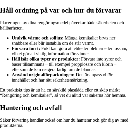
Håll ordning på var och hur du förvarar
Placeringen av dina rengöringsmedel påverkar både säkerheten och
hållbarheten.
Undvik värme och solljus:
Många kemikalier bryts ner
snabbare eller blir instabila om de står varmt.
Förvara torrt:
Fukt kan göra att etiketter bleknar eller lossnar,
vilket gör att viktig information försvinner.
Håll isär olika typer av produkter:
Förvara inte syror och
baser tillsammans – till exempel propplösare och klorin –
eftersom de kan reagera farligt om de blandas.
Använd originalförpackningen:
Den är anpassad för
innehållet och har rätt säkerhetsmärkning.
Ett praktiskt tips är att ha en särskild plastlåda eller ett skåp märkt
“Rengöring och kemikalier”, så vet du alltid var sakerna hör hemma.
Hantering och avfall
Säker förvaring handlar också om hur du hanterar och gör dig av med
produkterna.