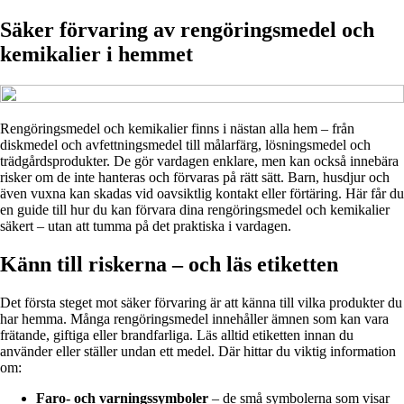
Säker förvaring av rengöringsmedel och
kemikalier i hemmet
Rengöringsmedel och kemikalier finns i nästan alla hem – från
diskmedel och avfettningsmedel till målarfärg, lösningsmedel och
trädgårdsprodukter. De gör vardagen enklare, men kan också innebära
risker om de inte hanteras och förvaras på rätt sätt. Barn, husdjur och
även vuxna kan skadas vid oavsiktlig kontakt eller förtäring. Här får du
en guide till hur du kan förvara dina rengöringsmedel och kemikalier
säkert – utan att tumma på det praktiska i vardagen.
Känn till riskerna – och läs etiketten
Det första steget mot säker förvaring är att känna till vilka produkter du
har hemma. Många rengöringsmedel innehåller ämnen som kan vara
frätande, giftiga eller brandfarliga. Läs alltid etiketten innan du
använder eller ställer undan ett medel. Där hittar du viktig information
om:
Faro- och varningssymboler
– de små symbolerna som visar