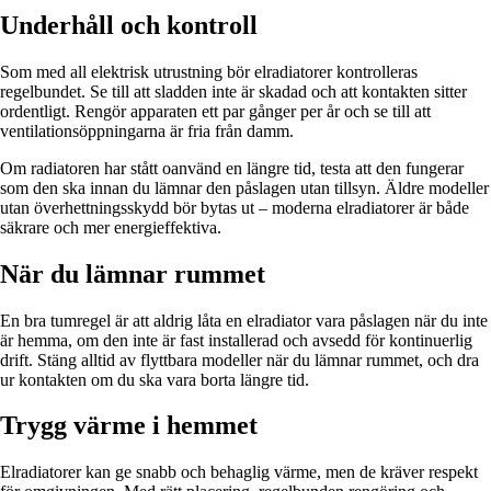
Underhåll och kontroll
Som med all elektrisk utrustning bör elradiatorer kontrolleras
regelbundet. Se till att sladden inte är skadad och att kontakten sitter
ordentligt. Rengör apparaten ett par gånger per år och se till att
ventilationsöppningarna är fria från damm.
Om radiatoren har stått oanvänd en längre tid, testa att den fungerar
som den ska innan du lämnar den påslagen utan tillsyn. Äldre modeller
utan överhettningsskydd bör bytas ut – moderna elradiatorer är både
säkrare och mer energieffektiva.
När du lämnar rummet
En bra tumregel är att aldrig låta en elradiator vara påslagen när du inte
är hemma, om den inte är fast installerad och avsedd för kontinuerlig
drift. Stäng alltid av flyttbara modeller när du lämnar rummet, och dra
ur kontakten om du ska vara borta längre tid.
Trygg värme i hemmet
Elradiatorer kan ge snabb och behaglig värme, men de kräver respekt