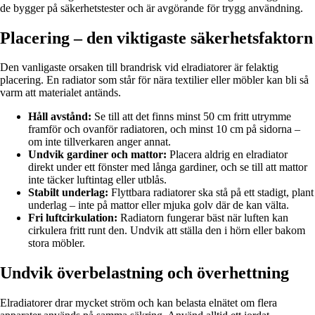
de bygger på säkerhetstester och är avgörande för trygg användning.
Placering – den viktigaste säkerhetsfaktorn
Den vanligaste orsaken till brandrisk vid elradiatorer är felaktig
placering. En radiator som står för nära textilier eller möbler kan bli så
varm att materialet antänds.
Håll avstånd:
Se till att det finns minst 50 cm fritt utrymme
framför och ovanför radiatoren, och minst 10 cm på sidorna –
om inte tillverkaren anger annat.
Undvik gardiner och mattor:
Placera aldrig en elradiator
direkt under ett fönster med långa gardiner, och se till att mattor
inte täcker luftintag eller utblås.
Stabilt underlag:
Flyttbara radiatorer ska stå på ett stadigt, plant
underlag – inte på mattor eller mjuka golv där de kan välta.
Fri luftcirkulation:
Radiatorn fungerar bäst när luften kan
cirkulera fritt runt den. Undvik att ställa den i hörn eller bakom
stora möbler.
Undvik överbelastning och överhettning
Elradiatorer drar mycket ström och kan belasta elnätet om flera