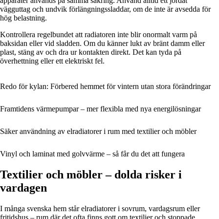
apparater används på samma säkring. Använd alltid ett jordat
vägguttag och undvik förlängningssladdar, om de inte är avsedda för
hög belastning.
Kontrollera regelbundet att radiatoren inte blir onormalt varm på
baksidan eller vid sladden. Om du känner lukt av bränt damm eller
plast, stäng av och dra ur kontakten direkt. Det kan tyda på
överhettning eller ett elektriskt fel.
Redo för kylan: Förbered hemmet för vintern utan stora förändringar
Framtidens värmepumpar – mer flexibla med nya energilösningar
Säker användning av elradiatorer i rum med textilier och möbler
Vinyl och laminat med golvvärme – så får du det att fungera
Textilier och möbler – dolda risker i
vardagen
I många svenska hem står elradiatorer i sovrum, vardagsrum eller
fritidshus – rum där det ofta finns gott om textilier och stoppade