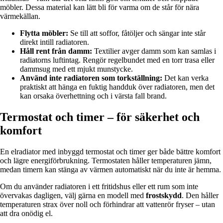
möbler. Dessa material kan lätt bli för varma om de står för nära
värmekällan.
Flytta möbler:
Se till att soffor, fåtöljer och sängar inte står
direkt intill radiatoren.
Håll rent från damm:
Textilier avger damm som kan samlas i
radiatorns luftintag. Rengör regelbundet med en torr trasa eller
dammsug med ett mjukt munstycke.
Använd inte radiatoren som torkställning:
Det kan verka
praktiskt att hänga en fuktig handduk över radiatoren, men det
kan orsaka överhettning och i värsta fall brand.
Termostat och timer – för säkerhet och
komfort
En elradiator med inbyggd termostat och timer ger både bättre komfort
och lägre energiförbrukning. Termostaten håller temperaturen jämn,
medan timern kan stänga av värmen automatiskt när du inte är hemma.
Om du använder radiatoren i ett fritidshus eller ett rum som inte
övervakas dagligen, välj gärna en modell med
frostskydd
. Den håller
temperaturen strax över noll och förhindrar att vattenrör fryser – utan
att dra onödig el.