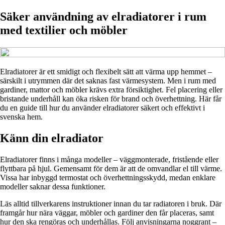
Säker användning av elradiatorer i rum
med textilier och möbler
Elradiatorer är ett smidigt och flexibelt sätt att värma upp hemmet –
särskilt i utrymmen där det saknas fast värmesystem. Men i rum med
gardiner, mattor och möbler krävs extra försiktighet. Fel placering eller
bristande underhåll kan öka risken för brand och överhettning. Här får
du en guide till hur du använder elradiatorer säkert och effektivt i
svenska hem.
Känn din elradiator
Elradiatorer finns i många modeller – väggmonterade, fristående eller
flyttbara på hjul. Gemensamt för dem är att de omvandlar el till värme.
Vissa har inbyggd termostat och överhettningsskydd, medan enklare
modeller saknar dessa funktioner.
Läs alltid tillverkarens instruktioner innan du tar radiatoren i bruk. Där
framgår hur nära väggar, möbler och gardiner den får placeras, samt
hur den ska rengöras och underhållas. Följ anvisningarna noggrant –