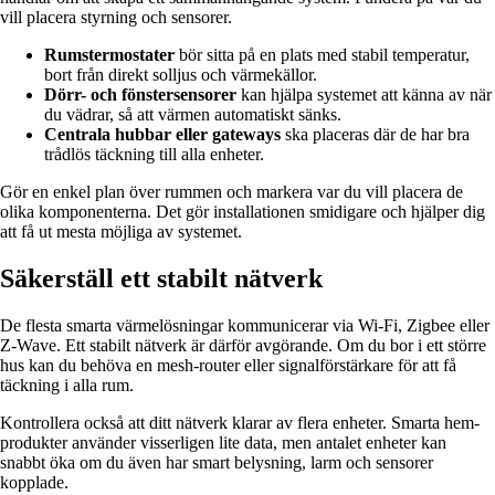
vill placera styrning och sensorer.
Rumstermostater
bör sitta på en plats med stabil temperatur,
bort från direkt solljus och värmekällor.
Dörr- och fönstersensorer
kan hjälpa systemet att känna av när
du vädrar, så att värmen automatiskt sänks.
Centrala hubbar eller gateways
ska placeras där de har bra
trådlös täckning till alla enheter.
Gör en enkel plan över rummen och markera var du vill placera de
olika komponenterna. Det gör installationen smidigare och hjälper dig
att få ut mesta möjliga av systemet.
Säkerställ ett stabilt nätverk
De flesta smarta värmelösningar kommunicerar via Wi-Fi, Zigbee eller
Z-Wave. Ett stabilt nätverk är därför avgörande. Om du bor i ett större
hus kan du behöva en mesh-router eller signalförstärkare för att få
täckning i alla rum.
Kontrollera också att ditt nätverk klarar av flera enheter. Smarta hem-
produkter använder visserligen lite data, men antalet enheter kan
snabbt öka om du även har smart belysning, larm och sensorer
kopplade.