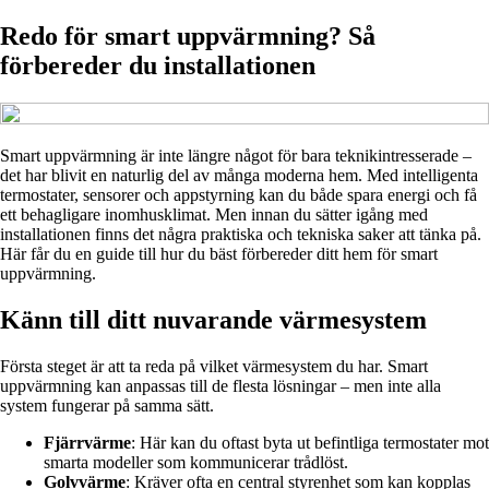
Redo för smart uppvärmning? Så
förbereder du installationen
Smart uppvärmning är inte längre något för bara teknikintresserade –
det har blivit en naturlig del av många moderna hem. Med intelligenta
termostater, sensorer och appstyrning kan du både spara energi och få
ett behagligare inomhusklimat. Men innan du sätter igång med
installationen finns det några praktiska och tekniska saker att tänka på.
Här får du en guide till hur du bäst förbereder ditt hem för smart
uppvärmning.
Känn till ditt nuvarande värmesystem
Första steget är att ta reda på vilket värmesystem du har. Smart
uppvärmning kan anpassas till de flesta lösningar – men inte alla
system fungerar på samma sätt.
Fjärrvärme
: Här kan du oftast byta ut befintliga termostater mot
smarta modeller som kommunicerar trådlöst.
Golvvärme
: Kräver ofta en central styrenhet som kan kopplas