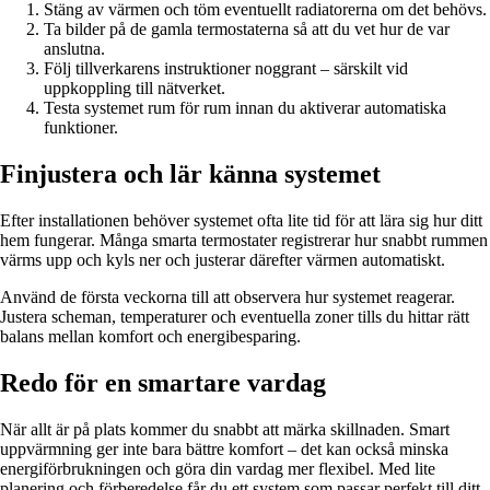
Stäng av värmen och töm eventuellt radiatorerna om det behövs.
Ta bilder på de gamla termostaterna så att du vet hur de var
anslutna.
Följ tillverkarens instruktioner noggrant – särskilt vid
uppkoppling till nätverket.
Testa systemet rum för rum innan du aktiverar automatiska
funktioner.
Finjustera och lär känna systemet
Efter installationen behöver systemet ofta lite tid för att lära sig hur ditt
hem fungerar. Många smarta termostater registrerar hur snabbt rummen
värms upp och kyls ner och justerar därefter värmen automatiskt.
Använd de första veckorna till att observera hur systemet reagerar.
Justera scheman, temperaturer och eventuella zoner tills du hittar rätt
balans mellan komfort och energibesparing.
Redo för en smartare vardag
När allt är på plats kommer du snabbt att märka skillnaden. Smart
uppvärmning ger inte bara bättre komfort – det kan också minska
energiförbrukningen och göra din vardag mer flexibel. Med lite
planering och förberedelse får du ett system som passar perfekt till ditt