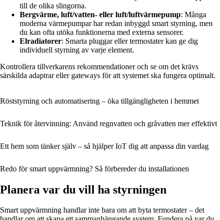
till de olika slingorna.
Bergvärme, luft/vatten- eller luft/luftvärmepump
: Många
moderna värmepumpar har redan inbyggd smart styrning, men
du kan ofta utöka funktionerna med externa sensorer.
Elradiatorer
: Smarta pluggar eller termostater kan ge dig
individuell styrning av varje element.
Kontrollera tillverkarens rekommendationer och se om det krävs
särskilda adaptrar eller gateways för att systemet ska fungera optimalt.
Röststyrning och automatisering – öka tillgängligheten i hemmet
Teknik för återvinning: Använd regnvatten och gråvatten mer effektivt
Ett hem som tänker själv – så hjälper IoT dig att anpassa din vardag
Redo för smart uppvärmning? Så förbereder du installationen
Planera var du vill ha styrningen
Smart uppvärmning handlar inte bara om att byta termostater – det
handlar om att skapa ett sammanhängande system. Fundera på var du