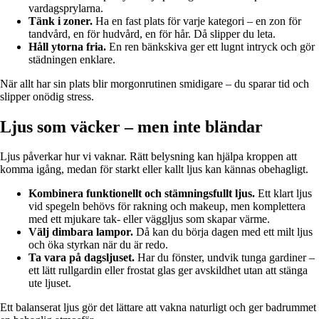
vardagsprylarna.
Tänk i zoner.
Ha en fast plats för varje kategori – en zon för
tandvård, en för hudvård, en för hår. Då slipper du leta.
Håll ytorna fria.
En ren bänkskiva ger ett lugnt intryck och gör
städningen enklare.
När allt har sin plats blir morgonrutinen smidigare – du sparar tid och
slipper onödig stress.
Ljus som väcker – men inte bländar
Ljus påverkar hur vi vaknar. Rätt belysning kan hjälpa kroppen att
komma igång, medan för starkt eller kallt ljus kan kännas obehagligt.
Kombinera funktionellt och stämningsfullt ljus.
Ett klart ljus
vid spegeln behövs för rakning och makeup, men komplettera
med ett mjukare tak- eller väggljus som skapar värme.
Välj dimbara lampor.
Då kan du börja dagen med ett milt ljus
och öka styrkan när du är redo.
Ta vara på dagsljuset.
Har du fönster, undvik tunga gardiner –
ett lätt rullgardin eller frostat glas ger avskildhet utan att stänga
ute ljuset.
Ett balanserat ljus gör det lättare att vakna naturligt och ger badrummet