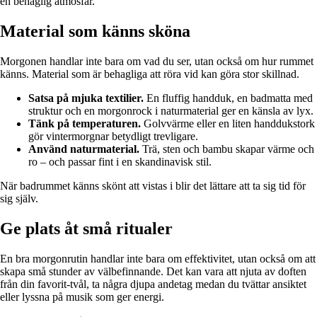
en behaglig atmosfär.
Material som känns sköna
Morgonen handlar inte bara om vad du ser, utan också om hur rummet
känns. Material som är behagliga att röra vid kan göra stor skillnad.
Satsa på mjuka textilier.
En fluffig handduk, en badmatta med
struktur och en morgonrock i naturmaterial ger en känsla av lyx.
Tänk på temperaturen.
Golvvärme eller en liten handdukstork
gör vintermorgnar betydligt trevligare.
Använd naturmaterial.
Trä, sten och bambu skapar värme och
ro – och passar fint i en skandinavisk stil.
När badrummet känns skönt att vistas i blir det lättare att ta sig tid för
sig själv.
Ge plats åt små ritualer
En bra morgonrutin handlar inte bara om effektivitet, utan också om att
skapa små stunder av välbefinnande. Det kan vara att njuta av doften
från din favorit-tvål, ta några djupa andetag medan du tvättar ansiktet
eller lyssna på musik som ger energi.