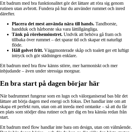
Ett badrum med bra funktionalitet gör det lättare att röra sig genom
rutinen utan avbrott. Fundera på hur du använder rummet och inred
därefter.
Placera det mest använda nära till hands.
Tandborste,
handduk och hårborste ska vara lättillgängliga.
Tänk på rörelsemönstret.
Undvik att behöva gå fram och
tillbaka över rummet – det sparar tid och skapar ett naturligt
flöde.
Håll golvet fritt.
Väggmonterade skåp och toalett ger ett luftigt
intryck och gör städningen enklare.
Ett badrum med bra flow känns större, mer harmoniskt och mer
inbjudande – även under stressiga morgnar.
En bra start på dagen börjar här
När badrummet fungerar som en lugn och välorganiserad bas blir det
lättare att börja dagen med energi och fokus. Det handlar inte om att
skapa ett perfekt rum, utan om att inreda med omtanke – så att du får
en plats som stödjer dina rutiner och ger dig en bra känsla redan från
start.
Ett badrum med flow handlar inte bara om design, utan om välmående.