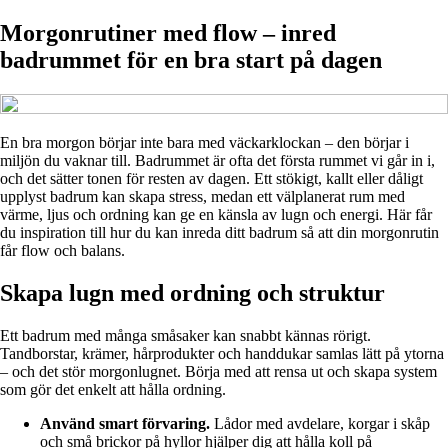
Morgonrutiner med flow – inred
badrummet för en bra start på dagen
En bra morgon börjar inte bara med väckarklockan – den börjar i
miljön du vaknar till. Badrummet är ofta det första rummet vi går in i,
och det sätter tonen för resten av dagen. Ett stökigt, kallt eller dåligt
upplyst badrum kan skapa stress, medan ett välplanerat rum med
värme, ljus och ordning kan ge en känsla av lugn och energi. Här får
du inspiration till hur du kan inreda ditt badrum så att din morgonrutin
får flow och balans.
Skapa lugn med ordning och struktur
Ett badrum med många småsaker kan snabbt kännas rörigt.
Tandborstar, krämer, hårprodukter och handdukar samlas lätt på ytorna
– och det stör morgonlugnet. Börja med att rensa ut och skapa system
som gör det enkelt att hålla ordning.
Använd smart förvaring.
Lådor med avdelare, korgar i skåp
och små brickor på hyllor hjälper dig att hålla koll på