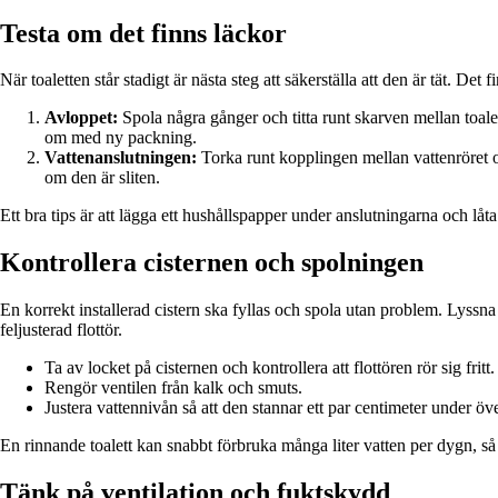
Testa om det finns läckor
När toaletten står stadigt är nästa steg att säkerställa att den är tät. De
Avloppet:
Spola några gånger och titta runt skarven mellan toal
om med ny packning.
Vattenanslutningen:
Torka runt kopplingen mellan vattenröret o
om den är sliten.
Ett bra tips är att lägga ett hushållspapper under anslutningarna och lå
Kontrollera cisternen och spolningen
En korrekt installerad cistern ska fyllas och spola utan problem. Lyssna 
feljusterad flottör.
Ta av locket på cisternen och kontrollera att flottören rör sig fritt.
Rengör ventilen från kalk och smuts.
Justera vattennivån så att den stannar ett par centimeter under öve
En rinnande toalett kan snabbt förbruka många liter vatten per dygn, så d
Tänk på ventilation och fuktskydd