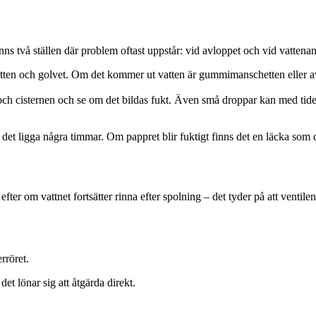
t finns två ställen där problem oftast uppstår: vid avloppet och vid vattena
etten och golvet. Om det kommer ut vatten är gummimanschetten eller av
ch cisternen och se om det bildas fukt. Även små droppar kan med tiden
ta det ligga några timmar. Om pappret blir fuktigt finns det en läcka som
efter om vattnet fortsätter rinna efter spolning – det tyder på att ventil
rröret.
et lönar sig att åtgärda direkt.