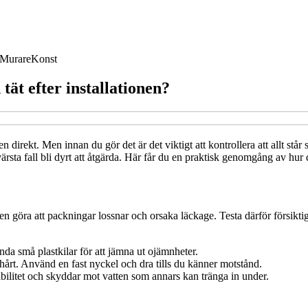
Murare
Konst
 tät efter installationen?
 den direkt. Men innan du gör det är det viktigt att kontrollera att allt stå
rsta fall bli dyrt att åtgärda. Här får du en praktisk genomgång av hur 
en göra att packningar lossnar och orsaka läckage. Testa därför försiktigt
da små plastkilar för att jämna ut ojämnheter.
hårt. Använd en fast nyckel och dra tills du känner motstånd.
tabilitet och skyddar mot vatten som annars kan tränga in under.