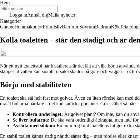
Hem
Logga in
Anmäl dig
Maila nyheter
Kategorier
Garage
Hemmakontor
Friluftsliv
Barnrum
Sovrum
Badrum
Kök
Teknologi
Kolla toaletten – står den stadigt och är den
När ett nytt toalettstol har installerats är det lätt att vilja börja använda
släpper ut vatten kan snabbt orsaka skador på golv och väggar – och i vä
Börja med stabiliteten
En toalett ska stå helt fast mot golvet. Även en liten rörelse kan med tid
dra åt bultarna hårdare – det kan spräcka porslinet. Gör istället så här:
Kontrollera underlaget:
Är golvet plant? Om inte, kan du använ
Se över bultarna:
De ska vara ordentligt åtdragna, men inte för 
Avsluta med silikon:
En tunn fog runt toalettens fot ger extra s
En stabil toalett känns stadig när du sätter dig – utan rörelse eller knarr.