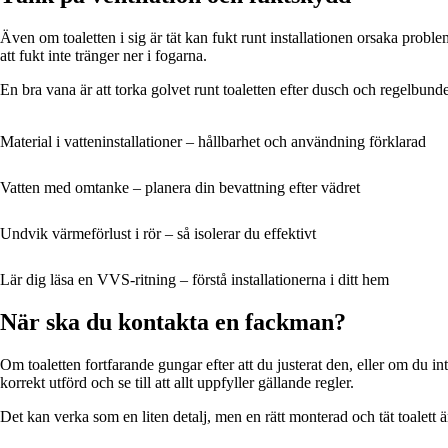
Även om toaletten i sig är tät kan fukt runt installationen orsaka probl
att fukt inte tränger ner i fogarna.
En bra vana är att torka golvet runt toaletten efter dusch och regelbundet
Material i vatteninstallationer – hållbarhet och användning förklarad
Vatten med omtanke – planera din bevattning efter vädret
Undvik värmeförlust i rör – så isolerar du effektivt
Lär dig läsa en VVS-ritning – förstå installationerna i ditt hem
När ska du kontakta en fackman?
Om toaletten fortfarande gungar efter att du justerat den, eller om du in
korrekt utförd och se till att allt uppfyller gällande regler.
Det kan verka som en liten detalj, men en rätt monterad och tät toalett