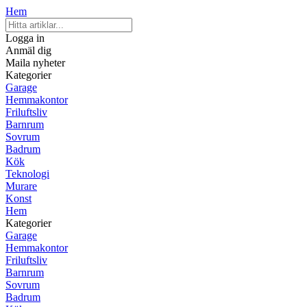
Hem
Logga in
Anmäl dig
Maila nyheter
Kategorier
Garage
Hemmakontor
Friluftsliv
Barnrum
Sovrum
Badrum
Kök
Teknologi
Murare
Konst
Hem
Kategorier
Garage
Hemmakontor
Friluftsliv
Barnrum
Sovrum
Badrum