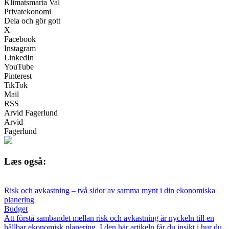
Klimatsmarta Val
Privatekonomi
Dela och gör gott
X
Facebook
Instagram
LinkedIn
YouTube
Pinterest
TikTok
Mail
RSS
Arvid Fagerlund
Arvid
Fagerlund
Læs også:
Risk och avkastning – två sidor av samma mynt i din ekonomiska
planering
Budget
Att förstå sambandet mellan risk och avkastning är nyckeln till en
hållbar ekonomisk planering. I den här artikeln får du insikt i hur du