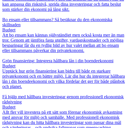
kan anpassa din risknivå, sprida dina investeringar och fatta beslut
som stärker din ekonomi på lång sikt.
Bo ensam eller tillsammans? Så beräknar du den ekonomiska
skillnaden
Budget
Att bo ensam kan kännas självständigt men också kosta mer än man
tror. Genom att jämföra fasta utgifter, vardagskostnader och möjliga
besparingar får du en tydlig bild av hur valet mellan att bo ensam
eller tillsammans påverkar din privatekonomi.
Grön finansiering: Integrera hållbara lån i din boendeekonomi
Budget
Upptäck hur grön finansiering kan bidra till både en starkare
privatekonomi och en bättre miljö. Lär dig hur du integrerar hållbara
lån i din boendeekonomi och vilka fördelar det ger för både plånbok
och planet.
Få hjälp med hållbara investeringar genom professionell ekonomisk
rådgivning
Budget
Allt fler vill investera på ett sätt som förenar ekonomisk avkastning
med ansvar för miljö och samhälle. Med professionell ekonomisk
rådgivning kan du hitta hållbara investeringar som passar dina mål
och värderingar – och undvika fallgropar som greenwashing.