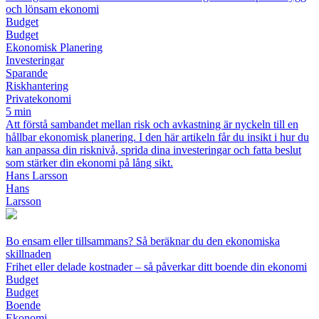
och lönsam ekonomi
Budget
Budget
Ekonomisk Planering
Investeringar
Sparande
Riskhantering
Privatekonomi
5 min
Att förstå sambandet mellan risk och avkastning är nyckeln till en
hållbar ekonomisk planering. I den här artikeln får du insikt i hur du
kan anpassa din risknivå, sprida dina investeringar och fatta beslut
som stärker din ekonomi på lång sikt.
Hans Larsson
Hans
Larsson
Bo ensam eller tillsammans? Så beräknar du den ekonomiska
skillnaden
Frihet eller delade kostnader – så påverkar ditt boende din ekonomi
Budget
Budget
Boende
Ekonomi