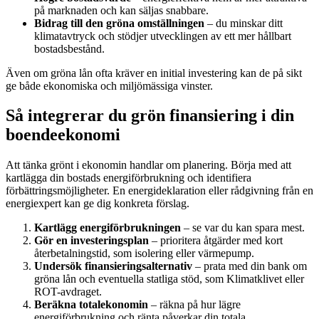
på marknaden och kan säljas snabbare.
Bidrag till den gröna omställningen
– du minskar ditt
klimatavtryck och stödjer utvecklingen av ett mer hållbart
bostadsbestånd.
Även om gröna lån ofta kräver en initial investering kan de på sikt
ge både ekonomiska och miljömässiga vinster.
Så integrerar du grön finansiering i din
boendeekonomi
Att tänka grönt i ekonomin handlar om planering. Börja med att
kartlägga din bostads energiförbrukning och identifiera
förbättringsmöjligheter. En energideklaration eller rådgivning från en
energiexpert kan ge dig konkreta förslag.
Kartlägg energiförbrukningen
– se var du kan spara mest.
Gör en investeringsplan
– prioritera åtgärder med kort
återbetalningstid, som isolering eller värmepump.
Undersök finansieringsalternativ
– prata med din bank om
gröna lån och eventuella statliga stöd, som Klimatklivet eller
ROT-avdraget.
Beräkna totalekonomin
– räkna på hur lägre
energiförbrukning och ränta påverkar din totala