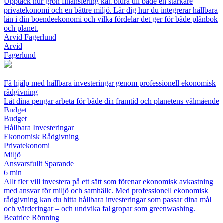
Upptäck hur grön finansiering kan bidra till både en starkare
privatekonomi och en bättre miljö. Lär dig hur du integrerar hållbara
lån i din boendeekonomi och vilka fördelar det ger för både plånbok
och planet.
Arvid Fagerlund
Arvid
Fagerlund
Få hjälp med hållbara investeringar genom professionell ekonomisk
rådgivning
Låt dina pengar arbeta för både din framtid och planetens välmående
Budget
Budget
Hållbara Investeringar
Ekonomisk Rådgivning
Privatekonomi
Miljö
Ansvarsfullt Sparande
6 min
Allt fler vill investera på ett sätt som förenar ekonomisk avkastning
med ansvar för miljö och samhälle. Med professionell ekonomisk
rådgivning kan du hitta hållbara investeringar som passar dina mål
och värderingar – och undvika fallgropar som greenwashing.
Beatrice Rönning