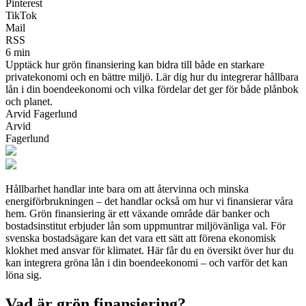
Pinterest
TikTok
Mail
RSS
6 min
Upptäck hur grön finansiering kan bidra till både en starkare
privatekonomi och en bättre miljö. Lär dig hur du integrerar hållbara
lån i din boendeekonomi och vilka fördelar det ger för både plånbok
och planet.
Arvid Fagerlund
Arvid
Fagerlund
Hållbarhet handlar inte bara om att återvinna och minska
energiförbrukningen – det handlar också om hur vi finansierar våra
hem. Grön finansiering är ett växande område där banker och
bostadsinstitut erbjuder lån som uppmuntrar miljövänliga val. För
svenska bostadsägare kan det vara ett sätt att förena ekonomisk
klokhet med ansvar för klimatet. Här får du en översikt över hur du
kan integrera gröna lån i din boendeekonomi – och varför det kan
löna sig.
Vad är grön finansiering?