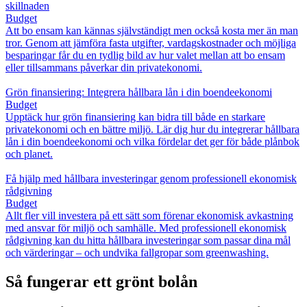
skillnaden
Budget
Att bo ensam kan kännas självständigt men också kosta mer än man
tror. Genom att jämföra fasta utgifter, vardagskostnader och möjliga
besparingar får du en tydlig bild av hur valet mellan att bo ensam
eller tillsammans påverkar din privatekonomi.
Grön finansiering: Integrera hållbara lån i din boendeekonomi
Budget
Upptäck hur grön finansiering kan bidra till både en starkare
privatekonomi och en bättre miljö. Lär dig hur du integrerar hållbara
lån i din boendeekonomi och vilka fördelar det ger för både plånbok
och planet.
Få hjälp med hållbara investeringar genom professionell ekonomisk
rådgivning
Budget
Allt fler vill investera på ett sätt som förenar ekonomisk avkastning
med ansvar för miljö och samhälle. Med professionell ekonomisk
rådgivning kan du hitta hållbara investeringar som passar dina mål
och värderingar – och undvika fallgropar som greenwashing.
Så fungerar ett grönt bolån