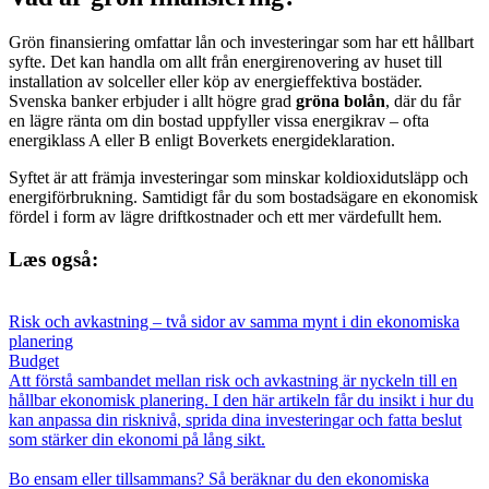
Grön finansiering omfattar lån och investeringar som har ett hållbart
syfte. Det kan handla om allt från energirenovering av huset till
installation av solceller eller köp av energieffektiva bostäder.
Svenska banker erbjuder i allt högre grad
gröna bolån
, där du får
en lägre ränta om din bostad uppfyller vissa energikrav – ofta
energiklass A eller B enligt Boverkets energideklaration.
Syftet är att främja investeringar som minskar koldioxidutsläpp och
energiförbrukning. Samtidigt får du som bostadsägare en ekonomisk
fördel i form av lägre driftkostnader och ett mer värdefullt hem.
Læs også:
Risk och avkastning – två sidor av samma mynt i din ekonomiska
planering
Budget
Att förstå sambandet mellan risk och avkastning är nyckeln till en
hållbar ekonomisk planering. I den här artikeln får du insikt i hur du
kan anpassa din risknivå, sprida dina investeringar och fatta beslut
som stärker din ekonomi på lång sikt.
Bo ensam eller tillsammans? Så beräknar du den ekonomiska