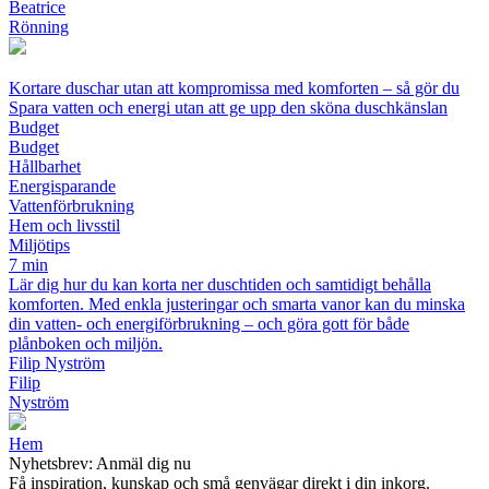
Beatrice
Rönning
Kortare duschar utan att kompromissa med komforten – så gör du
Spara vatten och energi utan att ge upp den sköna duschkänslan
Budget
Budget
Hållbarhet
Energisparande
Vattenförbrukning
Hem och livsstil
Miljötips
7 min
Lär dig hur du kan korta ner duschtiden och samtidigt behålla
komforten. Med enkla justeringar och smarta vanor kan du minska
din vatten- och energiförbrukning – och göra gott för både
plånboken och miljön.
Filip Nyström
Filip
Nyström
Hem
Nyhetsbrev: Anmäl dig nu
Få inspiration, kunskap och små genvägar direkt i din inkorg.