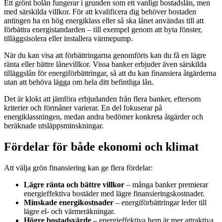
Ett grönt bolån fungerar i grunden som ett vanligt bostadslån, men
med särskilda villkor. För att kvalificera dig behöver bostaden
antingen ha en hög energiklass eller så ska lånet användas till att
förbättra energistandarden – till exempel genom att byta fönster,
tilläggsisolera eller installera värmepump.
När du kan visa att förbättringarna genomförts kan du få en lägre
ränta eller bättre lånevillkor. Vissa banker erbjuder även särskilda
tilläggslån för energiförbättringar, så att du kan finansiera åtgärderna
utan att behöva lägga om hela ditt befintliga lån.
Det är klokt att jämföra erbjudanden från flera banker, eftersom
kriterier och förmåner varierar. En del fokuserar på
energiklassningen, medan andra bedömer konkreta åtgärder och
beräknade utsläppsminskningar.
Fördelar för både ekonomi och klimat
Att välja grön finansiering kan ge flera fördelar:
Lägre ränta och bättre villkor
– många banker premierar
energieffektiva bostäder med lägre finansieringskostnader.
Minskade energikostnader
– energiförbättringar leder till
lägre el- och värmeräkningar.
Högre bostadsvärde
– energieffektiva hem är mer attraktiva