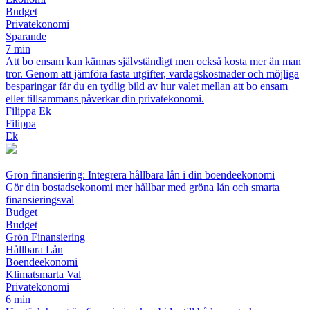
Budget
Privatekonomi
Sparande
7 min
Att bo ensam kan kännas självständigt men också kosta mer än man
tror. Genom att jämföra fasta utgifter, vardagskostnader och möjliga
besparingar får du en tydlig bild av hur valet mellan att bo ensam
eller tillsammans påverkar din privatekonomi.
Filippa Ek
Filippa
Ek
Grön finansiering: Integrera hållbara lån i din boendeekonomi
Gör din bostadsekonomi mer hållbar med gröna lån och smarta
finansieringsval
Budget
Budget
Grön Finansiering
Hållbara Lån
Boendeekonomi
Klimatsmarta Val
Privatekonomi
6 min