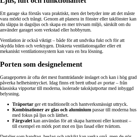
Ljus, luft och funktionalitet
Ett garage ska förstås vara praktiskt, men det betyder inte att det måste
vara mörkt och trångt. Genom att planera in fönster eller takfönster kan
du släppa in dagsljus och skapa en mer trivsam miljö, särskilt om du
använder garaget som verkstad eller hobbyrum.
Ventilation är också viktigt – både för att undvika fukt och för att
skydda bilen och verktygen. Diskreta ventilationsgaller eller ett
mekaniskt ventilationssystem kan vara en bra lösning.
Porten som designelement
Garageporten är ofta det mest framträdande inslaget och kan i hög grad
påverka helhetsintrycket. Idag finns ett brett utbud av portar – från
klassiska vipportar till moderna, isolerade takskjutportar med inbyggd
belysning.
Träportar
ger ett traditionellt och hantverksmässigt uttryck.
Kombinationer av glas och aluminium
passar till moderna hus
med fokus på ljus och lätthet.
Färgvalet
kan användas för att skapa harmoni eller kontrast –
till exempel en mörk port mot en ljus fasad eller tvärtom.
Detaljer som handtag, beslag och ytskikt kan verka små, men de gör