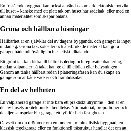
En fristående byggnad kan också användas som arkitektonisk motvikt
till huset – kanske med ett platt tak om huset har sadeltak, eller med en
annan materialitet som skapar balans.
Gröna och hållbara lösningar
Hållbarhet är en självklar del av dagens byggande, och garaget är inget
undantag. Gröna tak, solceller och återbrukade material kan göra
garaget både miljövänligt och estetiskt tilltalande.
Ett grönt tak kan bidra till bättre isolering och regnvattenhantering,
medan solpaneler på taket kan ge el till elbilen eller belysningen.
Genom att tänka hållbart redan i planeringsfasen kan du skapa en
garage som är både vacker och framtidssäker.
En del av helheten
En välplanerad garage är inte bara ett praktiskt utrymme – den är en
del av husets arkitektoniska berättelse. När material, proportioner och
detaljer samspelar blir garaget ett lyft för hela fastigheten.
Oavsett om du drömmer om en modern, minimalistisk byggnad, en
klassisk tegelgarage eller en funktionell trästruktur handlar det om att