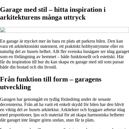
Garage med stil – hitta inspiration i
arkitekturens många uttryck
En garage är mycket mer än bara en plats att parkera bilen. Den kan
vara ett arkitektoniskt statement, ett praktiskt hobbyutrymme eller en
naturlig del av husets helhet. Allt fler svenska husägare ser idag garaget
som en förlängning av hemmet – både funktionellt och estetiskt. Här
får du inspiration till hur du kan skapa en garage med stil som passar
både din bostad och din livsstil.
Från funktion till form – garagens
utveckling
Garagen har genomgått en tydlig förändring under de senaste
decennierna. Från att ha varit ett enkelt skydd för bilen har den blivit
en viktig del av husets arkitektur. Arkitekter och byggare arbetar idag
med proportioner, ljus och material för att skapa harmoniska helheter
där garaget inte längre göms undan, utan får ta plats.