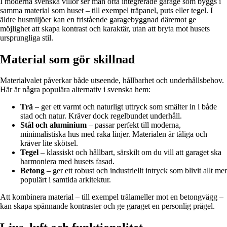
I moderna svenska villor ser man ofta integrerade garage som byggs i
samma material som huset – till exempel träpanel, puts eller tegel. I
äldre husmiljöer kan en fristående garagebyggnad däremot ge
möjlighet att skapa kontrast och karaktär, utan att bryta mot husets
ursprungliga stil.
Material som gör skillnad
Materialvalet påverkar både utseende, hållbarhet och underhållsbehov.
Här är några populära alternativ i svenska hem:
Trä
– ger ett varmt och naturligt uttryck som smälter in i både
stad och natur. Kräver dock regelbundet underhåll.
Stål och aluminium
– passar perfekt till moderna,
minimalistiska hus med raka linjer. Materialen är tåliga och
kräver lite skötsel.
Tegel
– klassiskt och hållbart, särskilt om du vill att garaget ska
harmoniera med husets fasad.
Betong
– ger ett robust och industriellt intryck som blivit allt mer
populärt i samtida arkitektur.
Att kombinera material – till exempel trälameller mot en betongvägg –
kan skapa spännande kontraster och ge garaget en personlig prägel.