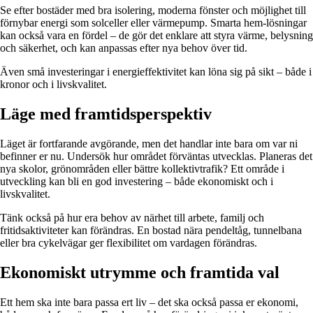
Se efter bostäder med bra isolering, moderna fönster och möjlighet till
förnybar energi som solceller eller värmepump. Smarta hem-lösningar
kan också vara en fördel – de gör det enklare att styra värme, belysning
och säkerhet, och kan anpassas efter nya behov över tid.
Även små investeringar i energieffektivitet kan löna sig på sikt – både i
kronor och i livskvalitet.
Läge med framtidsperspektiv
Läget är fortfarande avgörande, men det handlar inte bara om var ni
befinner er nu. Undersök hur området förväntas utvecklas. Planeras det
nya skolor, grönområden eller bättre kollektivtrafik? Ett område i
utveckling kan bli en god investering – både ekonomiskt och i
livskvalitet.
Tänk också på hur era behov av närhet till arbete, familj och
fritidsaktiviteter kan förändras. En bostad nära pendeltåg, tunnelbana
eller bra cykelvägar ger flexibilitet om vardagen förändras.
Ekonomiskt utrymme och framtida val
Ett hem ska inte bara passa ert liv – det ska också passa er ekonomi,