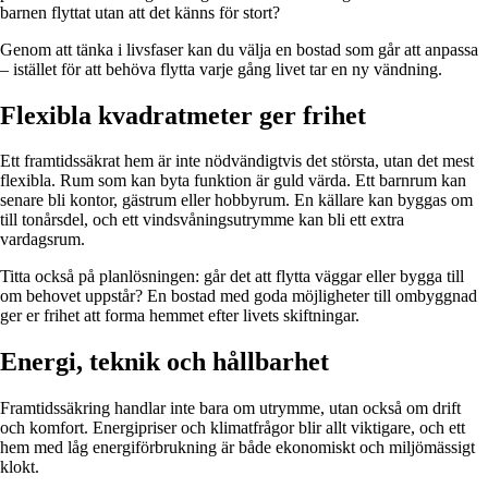
barnen flyttat utan att det känns för stort?
Genom att tänka i livsfaser kan du välja en bostad som går att anpassa
– istället för att behöva flytta varje gång livet tar en ny vändning.
Flexibla kvadratmeter ger frihet
Ett framtidssäkrat hem är inte nödvändigtvis det största, utan det mest
flexibla. Rum som kan byta funktion är guld värda. Ett barnrum kan
senare bli kontor, gästrum eller hobbyrum. En källare kan byggas om
till tonårsdel, och ett vindsvåningsutrymme kan bli ett extra
vardagsrum.
Titta också på planlösningen: går det att flytta väggar eller bygga till
om behovet uppstår? En bostad med goda möjligheter till ombyggnad
ger er frihet att forma hemmet efter livets skiftningar.
Energi, teknik och hållbarhet
Framtidssäkring handlar inte bara om utrymme, utan också om drift
och komfort. Energipriser och klimatfrågor blir allt viktigare, och ett
hem med låg energiförbrukning är både ekonomiskt och miljömässigt
klokt.