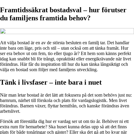
Framtidssäkrat bostadsval – hur förutser
du familjens framtida behov?
Att välja bostad är en av de största besluten en familj tar. Det handlar
inte bara om läge, pris och stil – utan också om att tänka framåt. Hur
ser era behov ut om fem, tio eller tjugo år? Ett hem som känns perfekt
idag kan snabbt bli för trångt, opraktiskt eller energikrävande när livet
förändras. Här får du inspiration till hur du kan tänka långsiktigt och
välja en bostad som följer med familjens utveckling.
Tänk i livsfaser – inte bara i nuet
När man letar bostad är det lätt att fokusera på det som behövs just nu:
barnrum, närhet till förskola och plats för vardagslogistik. Men livet
förändras. Barnen växer, flyttar hemifrån, och kanske förändras även
arbetslivet.
Försök att föreställa dig hur er vardag ser ut om tio år. Behöver ni ett
extra rum för hemarbete? Ska huset kunna delas upp så att det finns
plats för både tonåringar och gäster? Eller ska det gå att bo kvar när