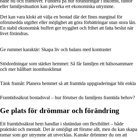
både nu och framöver. Fundera på hur förändringar i inkomst, räntor
eller familjesituation kan påverka ert ekonomiska utrymme.
Det kan vara klokt att välja en bostad där det finns marginal för
oförutsedda utgifter eller möjlighet att göra förbättringar utan stora lån.
En stabil ekonomisk buffert ger trygghet och frihet att fatta beslut när
livet förändras.
Ge rummet karaktär: Skapa liv och balans med kontraster
Stödordningar som stärker hemmet: Så får familjen ett hälsosammare
och mer hållbart inomhusklimat
Tänk framåt: Planera hemmet så att framtida uppgraderingar blir enkla
Framtidssäkrat bostadsval – hur förutser du familjens framtida behov?
Ge plats för drömmar och förändring
Ett framtidssäkrat hem handlar i slutändan om flexibilitet – både
praktiskt och mentalt. Det är omöjligt att förutse allt, men du kan skapa
ramar som ger utrymme att utvecklas. Kanske drömmer du om att